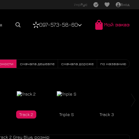
Укр
Рус
Вход
097-573-58-60
Мой заказ
я
рности
сначала дешевле
сначала дороже
по названию
Track.2
Triple S
Track 3