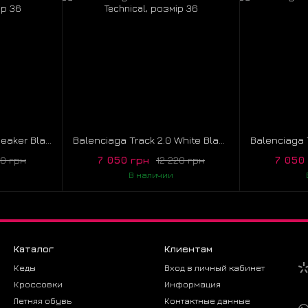
Balenciaga Track.2 Sneaker Black Red White, розмір 36
Balenciaga Track 2.0 White Black Technical, розмір 36
7 050 грн
7 050
40 грн
12 220 грн
В наличии
Каталог
Клиентам
Кеды
Вход в личный кабинет
Кроссовки
Информация
Летняя обувь
Контактные данные