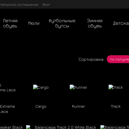
тельское соглашение
Блог
Летняя
Футбольные
Зимняя
Мюли
Детска
обувь
бутсы
обувь
Сортировка:
по популя
 Extreme
Cargo
Runner
Track
Lace