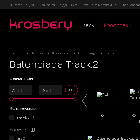
Перейти к основному контенту
Информация
Контактные данные
Отзыв о магазине
Пользова
Кеды
Кроссовки
Главная
Каталог
Кроссовки
Balenciaga
Track.2
Balenciaga Track.2
Цена, грн
От Цена, грн
До Цена, грн
OK
Коллекции
3XL
3XL
3
Track.2
Размер
3
36