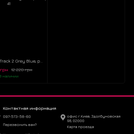
Balenciaga Track 2 Grey Blue, розмір 41
 грн
12 220 грн
В наличии
Контактная информация
097-573-58-60
офис г.Киев, Здолбуновская
9Б, 02000
Перезвонить вам?
Карта проезда