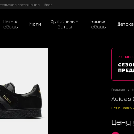
тельское соглашение
Блог
Летняя
Футбольные
Зимняя
Мюли
Детска
обувь
бутсы
обувь
// KROS
СЕЗО
ПРЕД
Главная
Adidas 
Нет в налич
Цену