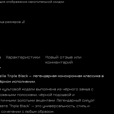
для отображения накопительной скидки
ица размеров 📐
е
Характеристики
Новый отзыв или
комментарий
zelle Triple Black — легендарная монохромная классика в
ёрном исполнении.
я культовой модели выполнена из чёрного замша с
ожаными полосками, чёрной подошвой и
тичными золотыми акцентами. Легендарный силуэт
цвете “Triple Black” — это универсальность, стиль и
в сочетании с любым образом.