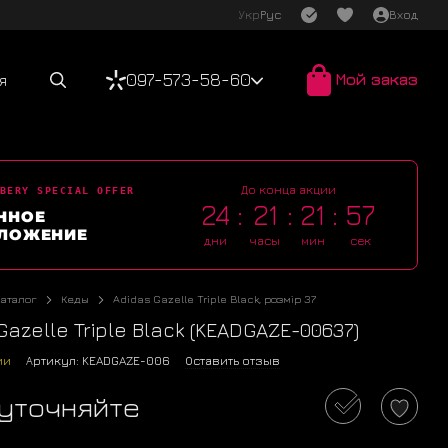
Укр
Рус
Вход
097-573-58-60
Мой заказ
я
До конца акции
BERY SPECIAL OFFER
24
21
21
57
ННОЕ
ЛОЖЕНИЕ
дни
часы
мин
сек
Каталог
Кеды
Adidas Gazelle Triple Black, розмір 37
Gazelle Triple Black (KEADGAZE-00637)
ии
Артикул: KEADGAZE-006
Оставить отзыв
 уточняйте