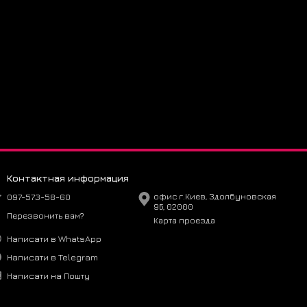
льный замш и качественная отделка
 и ответы ❓
ть размер?
мер. Подходит стандартная сетка Adidas.
вать?
ать щётку для замши и водоотталкивающий спрей.
носить в дождь?
ндуется — замшевые элементы чувствительны к влаге.
е Adidas Gazelle Triple Black в магазине krosbery прямо
Контактная информация
097-573-58-60
офис г.Киев, Здолбуновская
9Б, 02000
Перезвонить вам?
Карта проезда
Написати в WhatsApp
Написати в Telegram
Написати на Пошту