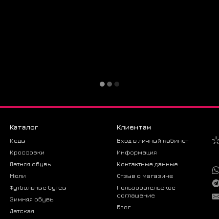
🔹 Премиа
❓ Вопросы
Как выбра
Идут в раз
Как ухажи
Использов
Можно ли 
Не рекоме
Заказывайт
сейчас!
Каталог
Клиентам
Кеды
Вход в личный кабинет
Кроссовки
Информация
Летняя обувь
Контактные данные
Мюли
Отзыв о магазине
Футбольные бутсы
Пользовательское
соглашение
Зимняя обувь
Блог
Детская