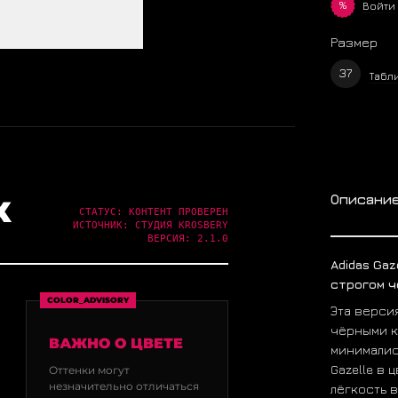
%
Войти
Размер
37
Табл
Описани
Х
СТАТУС: КОНТЕНТ ПРОВЕРЕН
ИСТОЧНИК: СТУДИЯ KROSBERY
ВЕРСИЯ: 2.1.0
Adidas Ga
строгом ч
COLOR_ADVISORY
Эта верси
чёрными к
ВАЖНО О ЦВЕТЕ
минималис
Gazelle в 
Оттенки могут
незначительно отличаться
лёгкость 