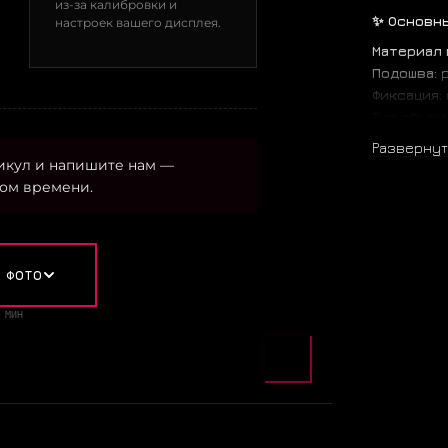
из-за калибровки и
✨ Основн
настроек вашего дисплея.
Материал 
Подошва:
р
Фиксация:
Тип обуви
Сезон:
вес
Развернут
Амортизац
икул и напишите нам —
Стелька:
т
ом времени.
Особенно
монохромн
Происхож
Цветовая 
 ФОТО
— Основно
— Акценты
 МИН
— Дополне
🚀 Почему
🔹 Монохр
🔹 Класси
🔹 Идеаль