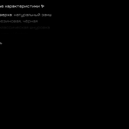
ые характеристики ✨
верха:
натуральный замш
езиновая, чёрная
классическая шнуровка
:
кеды Lifestyle
на / лето / осень
ь
ия:
базовая
екстильная, съёмная
сти:
золотой логотип Gazelle, тиснённый язычок,
ая палитра
дение:
Индонезия
палитра:
й цвет: чёрный
: чёрные полоски, чёрная подошва
ния: золотая надпись, чёрная фурнитура
 стоит выбрать? 🚀
омный стиль — сочетается с любой одеждой
ка Adidas в универсальной подаче
ны для городского образа