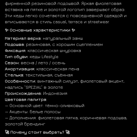
фирменной резиновой подошвой. Яркая фиолетовая
вставка на пятке и золотой логотип завершают образ.
Эти кеды легко сочетаются с повседневной одеждой и
вписываются в стиль casual, terrace и streetwear.
✨ Основные характеристики ✨
Материал верха:
натуральный замш
Подошва:
резиновая, с хорошим сцеплением
Фиксация:
классическая шнуровка
Тип обуви:
кеды Lifestyle
Сезон:
весна / лето / осень
Амортизация:
классическая пена
Стелька:
текстильная, съёмная
Особенности:
винтажный силуэт, фиолетовый акцент,
надпись “SPEZIAL” в золоте
Происхождение:
Индонезия
Цветовая палитра:
— Основной цвет: тёмно-оливковый
— Акценты: белые полосы
— Дополнения: фиолетовая пятка, коричневая подошва,
золотой брендинг
🚀 Почему стоит выбрать? 🚀