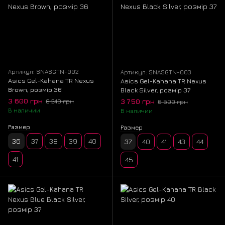
Gel-Lyte III
Gel-NYC
Gel-NYC Gore-Tex
Gel-Nimbus 10.1
Gel-Pickax
Gel-Preleus
Gel-Preleus Gore-Tex
Gel-Quantum 360 x C.P. Company
Артикул: SNASGTN-002
Артикул: SNASGTN-003
Asics Gel-Kahana TR Nexus
Asics Gel-Kahana TR Nexus
Brown, розмір 36
Black Silver, розмір 37
Gel-Quantum Kinetic
Gel-Sonoma 15-50
3 600 грн
3 750 грн
6 240 грн
6 500 грн
В наличии
Gel-Sonoma 15-50 Gore-Tex
В наличии
Gel-Sonoma SE
Размер
Размер
Gel-Venture 6
Gel-Venture 6 Gore-Tex
36
37
38
39
40
37
40
41
43
44
Superblast
Gel-Cumulus
Gel-Kahana TR Nexus
41
45
Gel-Sonoma TR62
GEL-Cumulus 16
GEL-SD Lyte
Hypersync
Gel-Kayano 12
Gel-Sekiran
Gel-Kayano Trainer 21