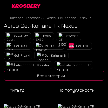
Каталог
Кроссовки
Asics
Gel-Kahana TR Nexus
Asics Gel-Kahana TR Nexus
Court MZ
EX89
GT-2160
Gel-1090
Gel-1090v2
Gel-1130
Gel-Flux 4
Gel-Kahana 8
Gel-Kahana 8 Gore-Tex
Gel-Kahana 8 SP
Gel-Kahana TR V2
Gel-Kahana TR V4
Все категории
Gel-Kayano 14
Gel-Kayano 27 Gore-Tex
Фильтр
По популярности
Gel-Kayano 30 Gore-Tex
Gel-Kayano 31
Gel-Kinetic Fluent
Gel-Kinsei Max