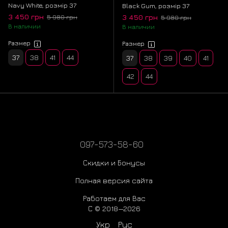
Navy White, розмір 37
Black Gum, розмір 37
3 450 грн
3 450 грн
5 980 грн
5 980 грн
В наличии
В наличии
Размер
Размер
37
38
41
44
37
38
39
40
41
42
44
097-573-58-60
Скидки и Бонусы
Полная версия сайта
Работаем для Вас
С © 2018—2026
Укр
Рус