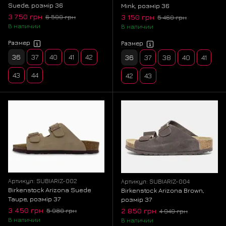
Suede, розмір 36
Mink, розмір 36
3 750 грн
3 150 грн
6 500 грн
5 460 грн
В наличии
В наличии
Размер
Размер
36
37
40
41
42
36
37
38
40
41
43
44
42
43
Артикул: SUBIARIZ-002
Артикул: SUBIARIZ-004
Birkenstock Arizona Suede
Birkenstock Arizona Brown,
Taupe, розмір 37
розмір 37
3 450 грн
2 850 грн
5 980 грн
4 940 грн
В наличии
В наличии