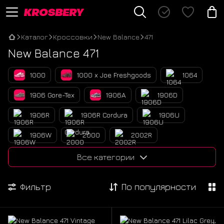
Каталог
Кроссовки
New Balance
471
New Balance 471
1000
1000 x Joe Freshgoods
1064
1906 Gore-Tex
1906A
1906D
1906R
1906R Cordura
1906U
1906W
2000
2002R
2002R Gore-Tex
2010
2010 Cordura
Все категории
327
471
509
530
Фильтр
По популярности
530 x Miu Miu
550
574
574 Legacy
574 x Miu Miu
610