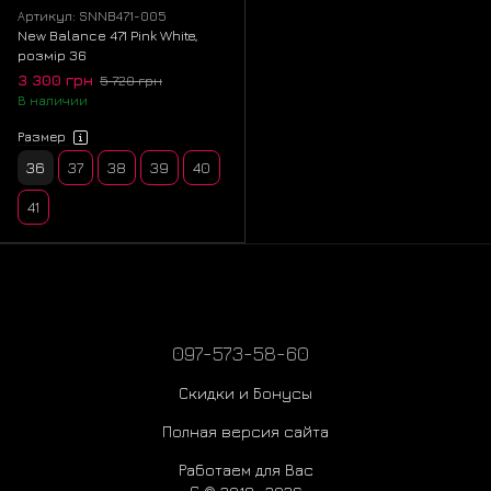
Артикул: SNNB471-005
New Balance 471 Pink White,
розмір 36
3 300 грн
5 720 грн
В наличии
Размер
36
37
38
39
40
41
097-573-58-60
Скидки и Бонусы
Полная версия сайта
Работаем для Вас