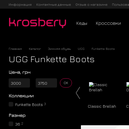
Перейти к основному контенту
Информация
Контактные данные
Отзыв о магазине
Пользова
Кеды
Кроссовки
Главная
Каталог
Зимняя обувь
UGG
Funkette Boots
UGG Funkette Boots
Цена, грн
От Цена, грн
До Цена, грн
OK
Коллекции
3
Funkette Boots
Classic Brellah
C
Размер
2
36