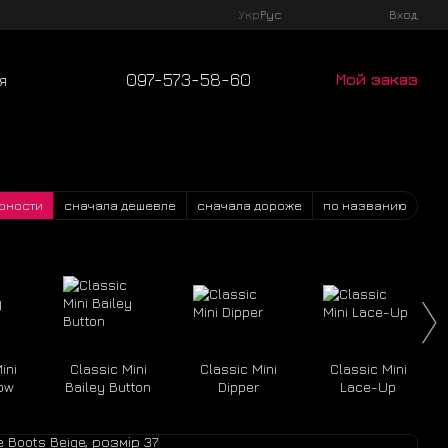
Укр
Рус
Вход
097-573-58-60
Мой заказ
я
рности
сначала дешевле
сначала дороже
по названию
ini
Classic Mini
Classic Mini
Classic Mini
ow
Bailey Button
Dipper
Lace-Up