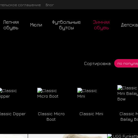
тельское соглашение
Блог
Летняя
Футбольные
Зимняя
Мюли
Детска
обувь
бутсы
обувь
Сортировка:
по популя
lassic Dipper
Classic Micro
Classic Mini
Classic M
Boot
Bailey B