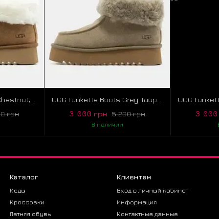
UGG Funkette Boots Chestnut, розмір 36
UGG Funkette Boots Grey Taupe, розмір 36
3 000 грн
3 000
00 грн
5 200 грн
В наличии
Каталог
Клиентам
Кеды
Вход в личный кабинет
Кроссовки
Информация
Летняя обувь
Контактные данные