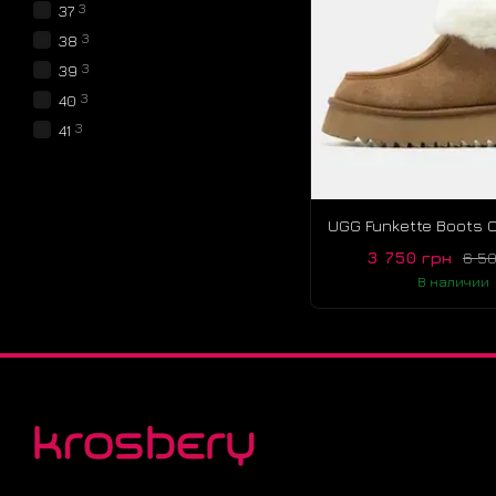
3
37
3
38
3
39
3
40
3
41
3 750 грн
6 5
В наличии