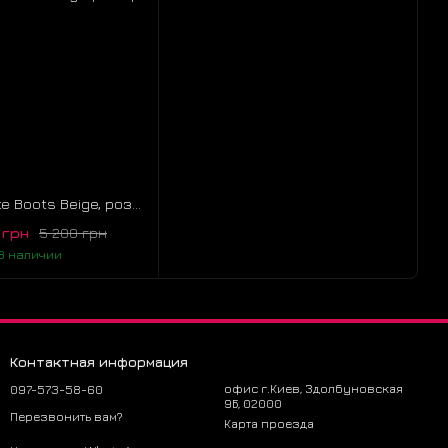
UGG Funkette Boots Beige, розмір 37
 грн
5 200 грн
В наличии
Контактная информация
097-573-58-60
офис г.Киев, Здолбуновская
9Б, 02000
Перезвонить вам?
Карта проезда