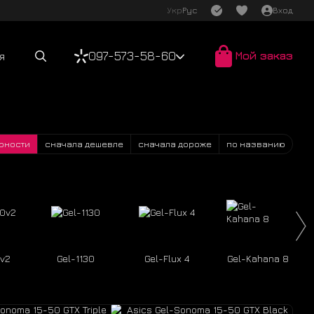
Укр
Рус
Вход
097-573-58-60
Мой заказ
я
рности
сначала дешевле
сначала дороже
по названию
0v2
Gel-1130
Gel-Flux 4
Gel-Kahana 8