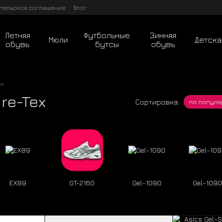
тельское соглашение
Блог
Летняя
Футбольные
Зимняя
Мюли
Детска
обувь
бутсы
обувь
ex
re-Tex
Сортировка:
по популя
EX89
GT-2160
Gel-1090
Gel-109