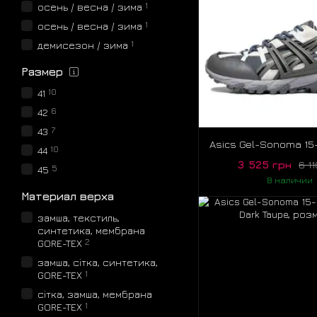
1
осень / весна / зима
1
осень / весна / зима
1
демисезон / зима
Размер
10
41
6
42
7
43
10
44
3 525 грн
6 1
5
45
В наличии
Материал верха
замша, текстиль,
синтетика, мембрана
2
GORE-TEX
замша, сітка, синтетика,
1
GORE-TEX
сітка, замша, мембрана
1
GORE-TEX