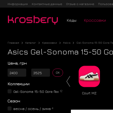
Перейти к основному контенту
Информация
Контактные данные
Отзыв о магазине
Пользова
Кеды
Кроссовки
Главная
Каталог
Кроссовки
Asics
Gel-Sonoma 15-50 Gore-T
Asics Gel-Sonoma 15-50 Go
Цена, грн
От Цена, грн
До Цена, грн
OK
Коллекции
12
Gel-Sonoma 15-50 Gore-Tex
Court MZ
Сезон
4
весна / осень / зима