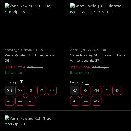
Артикул: SNVARX-005
Артикул: SNVARX-010
Vans Rowley XLT Blue, розмір
Vans Rowley XLT Classic Black
36
White, розмір 37
3 600 грн
2 850 грн
6 240 грн
4 940 грн
В наличии
В наличии
Размер
Размер
36
37
39
41
42
37
38
40
41
42
43
44
45
43
44
45