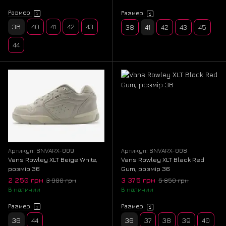
Размер
Размер
36
40
41
42
43
38
41
42
43
45
44
Артикул: SNVARX-009
Артикул: SNVARX-008
Vans Rowley XLT Beige White,
Vans Rowley XLT Black Red
розмір 36
Gum, розмір 36
2 250 грн
3 375 грн
3 900 грн
5 850 грн
В наличии
В наличии
Размер
Размер
36
44
36
37
38
39
40