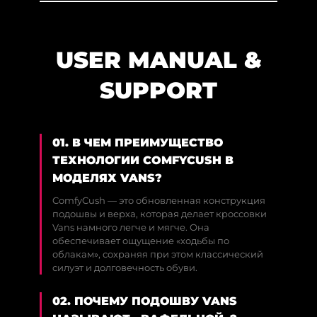
USER MANUAL &
SUPPORT
01. В ЧЕМ ПРЕИМУЩЕСТВО
ТЕХНОЛОГИИ COMFYCUSH В
МОДЕЛЯХ VANS?
ComfyCush — это обновленная конструкция
подошвы и верха, которая делает кроссовки
Vans намного легче и мягче. Она
обеспечивает ощущение «ходьбы по
облакам», сохраняя при этом классический
силуэт и долговечность обуви.
02. ПОЧЕМУ ПОДОШВУ VANS