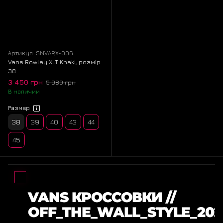
Артикул: SNVARX-006
Vans Rowley XLT Khaki, розмір
38
3 450 грн
5 980 грн
В наличии
Размер
38
39
40
43
44
45
VANS КРОССОВКИ //
OFF_THE_WALL_STYLE_202