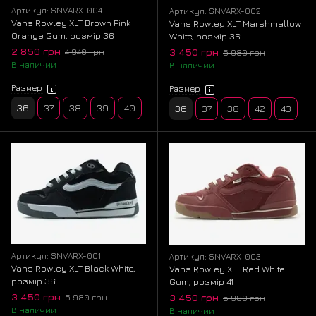
Артикул: SNVARX-004
Артикул: SNVARX-002
Vans Rowley XLT Brown Pink
Vans Rowley XLT Marshmallow
Orange Gum, розмір 36
White, розмір 36
2 850 грн
3 450 грн
4 940 грн
5 980 грн
В наличии
В наличии
Размер
Размер
36
37
38
39
40
36
37
38
42
43
Артикул: SNVARX-001
Артикул: SNVARX-003
Vans Rowley XLT Black White,
Vans Rowley XLT Red White
розмір 36
Gum, розмір 41
3 450 грн
3 450 грн
5 980 грн
5 980 грн
В наличии
В наличии