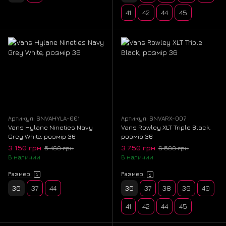
41
42
44
45
Артикул: SNVAHYLA-001
Артикул: SNVARX-007
Vans Hylane Nineties Navy
Vans Rowley XLT Triple Black,
Grey White, розмір 36
розмір 36
3 150 грн
3 750 грн
5 460 грн
6 500 грн
В наличии
В наличии
Размер
Размер
36
37
44
36
37
38
39
40
41
42
44
45