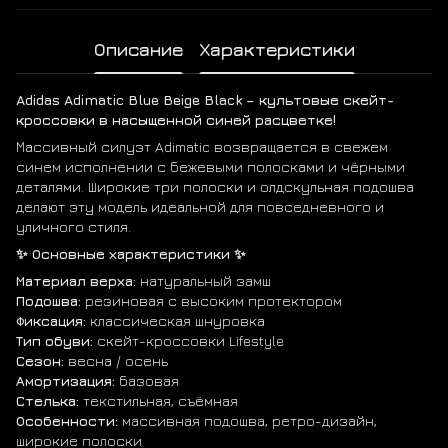
Описание
Характеристики
Adidas Adimatic Blue Beige Black – культовые скейт-
кроссовки в насыщенной синей расцветке!
Массивный силуэт Adimatic возвращается в свежем
синем исполнении с бежевыми полосками и чёрными
деталями. Широкие три полоски и олдскульная подошва
делают эту модель идеальной для повседневного и
уличного стиля.
✨ Основные характеристики ✨
Материал верха:
натуральный замш
Подошва:
резиновая с высоким протектором
Фиксация:
классическая шнуровка
Тип обуви:
скейт-кроссовки Lifestyle
Сезон:
весна / осень
Амортизация:
базовая
Стелька:
текстильная, съёмная
Особенности:
массивная подошва, ретро-дизайн,
широкие полоски