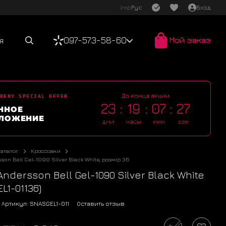
Укр
Рус
Вход
097-573-58-60
Мой заказ
я
До конца акции
BERY SPECIAL OFFER
23
19
07
27
ННОЕ
ЛОЖЕНИЕ
дни
часы
мин
сек
Каталог
Кроссовки
sson Bell Gel-1090 Silver Black White, розмір 36
 Andersson Bell Gel-1090 Silver Black White
L1-01136)
Артикул: SNASGEL1-011
Оставить отзыв