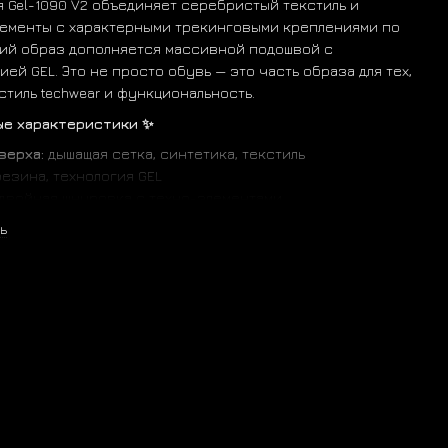
я Gel-1090 V2 объединяет серебристый текстиль и
ементы с характерными трекинговыми креплениями по
кий образ дополняется массивной подошвой с
ей GEL. Это не просто обувь — это часть образа для тех,
стиль techwear и функциональность.
ые характеристики ✨
верха:
дышащая сетка, синтетика, текстиль
езина, технология GEL
двойная шнуровка с техно-элементами
:
кроссовки Lifestyle
ь
на / осень / зима (сухая)
ия:
GEL
ъёмная, текстильная
сти:
коллаборация с Andersson Bell, техно-дизайн,
 шнуровка, массивная подошва
дение:
Вьетнам
палитра:
й цвет: серебристый
: чёрный и белый
: белая с затемнёнными вставками