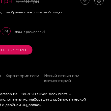
 грн
6 240 грн
для отображения накопительной скидки
44
Таблица размеров 📐
ть в корзину
е
Характеристики
Новый отзыв или
комментарий
dersson Bell Gel-1090 Silver Black White —
хнологичная коллаборация с урбанистической
 и двойной шнуровкой.