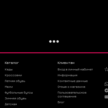
🚀 Почему
Смелый те
Премиальн
Подходит 
❓ Вопросы
Как выбра
Идут в ра
Как ухажи
Рекоменду
Каталог
Клиентам
Можно ли 
Можно, ес
Кеды
Вход в личный кабинет
не полнос
Кроссовки
Информация
Летняя обувь
Контактные данные
Заказывайт
магазине 
Мюли
Отзыв о магазине
Футбольные бутсы
Пользовательское
соглашение
Зимняя обувь
Блог
Детская