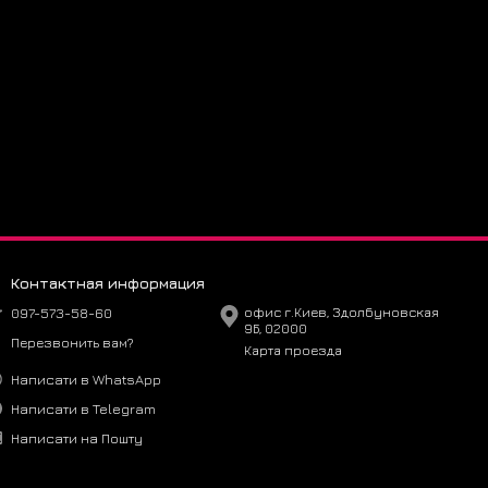
 стоит выбрать? 🚀
хнологичный образ
ый уровень отделки
для повседневного ношения и городского techwear
 и ответы ❓
ть размер?
змер. Рекомендуем стандартную размерную сетку Asics.
вать?
ется чистка сухой щёткой или мягкой влажной тканью.
Контактная информация
носить в дождь?
ли нет сильных осадков. Верх частично влагостойкий, но
097-573-58-60
офис г.Киев, Здолбуновская
9Б, 02000
тью водонепроницаемый.
Перезвонить вам?
Карта проезда
е Asics x Andersson Bell Gel-1090 Silver Black White в
Написати в WhatsApp
krosbery прямо сейчас!
Написати в Telegram
Написати на Пошту