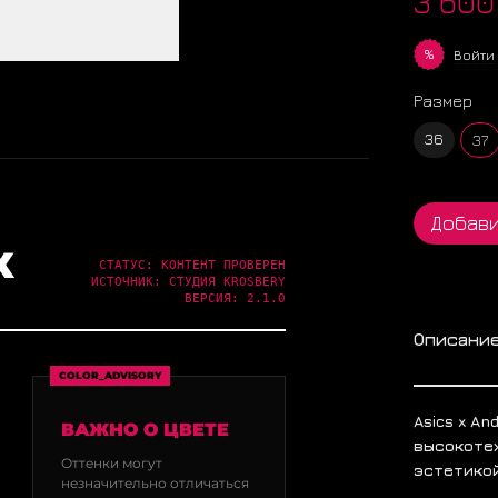
3 600
%
Войти
Размер
36
37
Добави
Х
СТАТУС: КОНТЕНТ ПРОВЕРЕН
ИСТОЧНИК: СТУДИЯ KROSBERY
ВЕРСИЯ: 2.1.0
Описани
COLOR_ADVISORY
Asics x An
ВАЖНО О ЦВЕТЕ
высокоте
Оттенки могут
эстетикой
незначительно отличаться