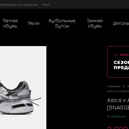
тельское соглашение
Блог
Летняя
Футбольные
Зимняя
Мюли
Детска
обувь
бутсы
обувь
// KROS
СЕЗО
ПРЕД
Главная
Asics x Ander
Asics x
(SNASGE
В наличии