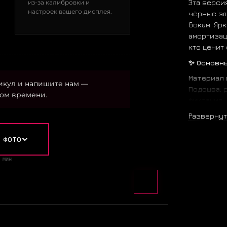
Эта верси
из-за калибровки и
настроек вашего дисплея.
чёрные эл
бокам. Яр
амортизаци
кто ценит 
✨ Основн
Материал 
икул и напишите нам —
Подошва:
р
ом времени.
Фиксация:
Тип обуви
Развернут
Сезон:
вес
Амортизац
 ФОТО
Стелька:
с
Особенно
 МИН
вторичная
Происхож
Цветовая 
— Основно
— Акценты
— Подошва