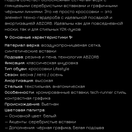
глянцевыми серебристыми вставками и графичными
чёрными линиями. Это не просто кроссовки — это
элемент техно-гардероба с идеальной посадкой и
амортизацией ABZORB. Идеальны как для повседневной
носки, так и для стильных Y2K-луков.
✨ Основные характеристики ✨
Материал верха:
воздухопроницаемая сетка,
синтетические вставки
Подошва:
резина и пена, технология ABZORB
Фиксация:
классическая шнуровка
Тип обуви:
кроссовки Lifestyle
Сезон:
весна / лето / осень
Амортизация:
высокая
Стелька:
текстильная, анатомическая
Особенности:
хромированные вставки, tech-runner стиль,
контрастная графика
Происхождение:
Вьетнам
Цветовая палитра:
— Основной цвет: белый
— Акценты: серебристые вставки
— Дополнения: чёрная графика, белая подошва