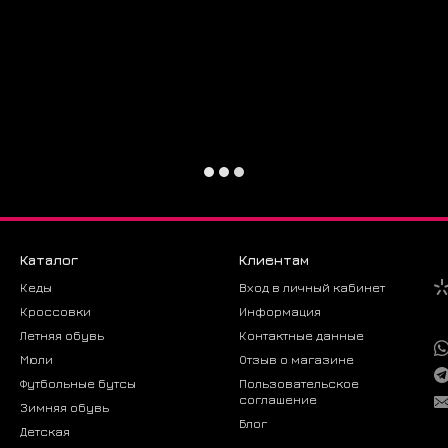
белой ока
🚀 Почему
Модель с 
Премиальн
Идеально 
❓ Вопросы
Как выбра
Модель со
стандартн
Можно ли 
Каталог
Клиентам
Да, благод
Кеды
Вход в личный кабинет
Как ухажи
Кроссовки
Информация
Чистить с
Летняя обувь
Контактные данные
спреем. М
Мюли
Отзыв о магазине
Приобрести
Футбольные бутсы
Пользовательское
krosbery у
соглашение
Зимняя обувь
Блог
Детская