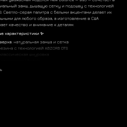
иальный замш, дышащую сетку и подошву с технологией
S. Светло-серая палитра с белыми акцентами делает их
ьными для любого образа, а изготовление в США
ает качество и внимание к деталям.
ые характеристики ✨
верха:
натуральная замша и сетка
езина с технологией ABZORB DTS
классическая шнуровка
:
кроссовки Lifestyle
на / лето / осень
ь
ия:
высокая
натомическая, текстильная
сти:
прошивка по контуру, вышивка “Made in USA”,
ые материалы
дение:
США
палитра:
й цвет: светло-серый
: тёмно-серые вставки, белая сетка
ия: белая подошва, светло-серая мидсоль, логотип “N” с