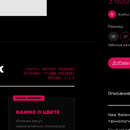
3 600
%
Войти
Размер
36
37
Таблица раз
Добави
Х
СТАТУС: КОНТЕНТ ПРОВЕРЕН
ИСТОЧНИК: СТУДИЯ KROSBERY
ВЕРСИЯ: 2.1.0
Описани
COLOR_ADVISORY
ВАЖНО О ЦВЕТЕ
New Balan
технолог
Оттенки могут
незначительно отличаться
Одна из с