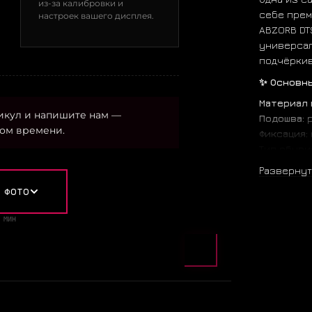
из-за калибровки и
себе прем
настроек вашего дисплея.
ABZORB DT
универсал
подчёркив
✨ Основн
Материал 
икул и напишите нам —
Подошва:
р
ом времени.
Фиксация:
Тип обуви
Сезон:
вес
Развернут
Амортизац
 ФОТО
Стелька:
а
Особенно
 МИН
премиальн
Происхож
Цветовая 
— Основно
— Акценты
— Дополнен