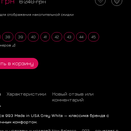
 грн
6 240 грн
для отображения накопительной скидки
38
39
40
41
42
43
44
45
меров 📐
ть в корзину
е
Характеристики
Новый отзыв или
комментарий
ce 993 Made in USA Grey White — классика бренда с
ичным комфортом.
амых уважаемых моделей New Balance — 993 — сочетает в