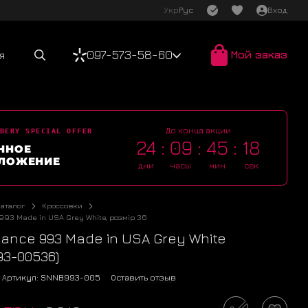
Укр
Рус
Вход
097-573-58-60
Мой заказ
я
До конца акции
BERY SPECIAL OFFER
24
09
45
18
ННОЕ
ЛОЖЕНИЕ
дни
часы
мин
сек
Каталог
Кроссовки
993 Made in USA Grey White, розмір 36
ance 993 Made in USA Grey White
3-00536)
Артикул: SNNB993-005
Оставить отзыв