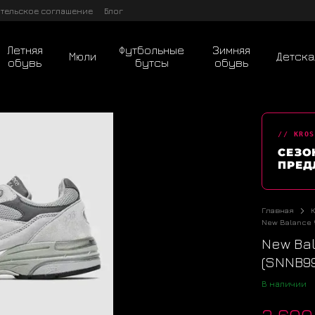
тельское соглашение
Блог
Летняя
Футбольные
Зимняя
Мюли
Детска
обувь
бутсы
обувь
// KROS
СЕЗО
ПРЕД
Главная
New Balance 
New Bal
(SNNB99
В наличии