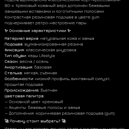
80-х. Кремовый кожаный верх дополнен бежевыми
замшевыми вставками и логотипными полосами.
Контрастная резиновая подошва в цвете gum
подчеркивает ретро-настроение пары.
✨ Основные характеристики ✨
Материал верха:
натуральная кожа и замша
Подошва:
вулканизированная резина
Фиксация:
классическая шнуровка
Тип обуви:
кеды Lifestyle
Сезон:
весна / осень
Амортизация:
базовая
Стелька:
мягкая, съёмная
Особенности:
низкий профиль, винтажный силуэт,
прошитая подошва
Происхождение:
Вьетнам
Цветовая палитра:
— Основной цвет: кремовый
— Акценты: бежевые полосы и замша
— Дополнения: коричневая резиновая подошва (gum)
🚀 Почему стоит выбрать? 🚀
Идеальны для повседневного стиля с винтажным уклоном