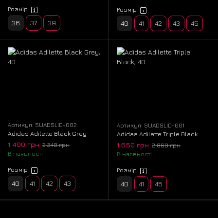
Розмір
Розмір
36
37
39
40
41
42
43
45
Артикул: SUADSLID-002
Артикул: SUADSLID-001
Adidas Adilette Black Grey
Adidas Adilette Triple Black
1 400 грн
1 650 грн
2 340 грн
2 860 грн
В наявності
В наявності
Розмір
Розмір
40
41
42
43
40
41
45