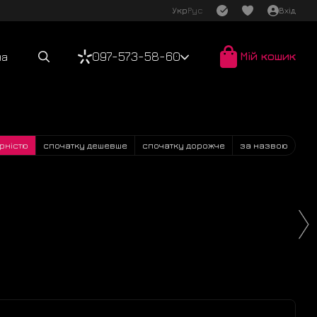
Укр
Рус
Вхід
097-573-58-60
Мій кошик
ча
рністю
спочатку дешевше
спочатку дорожче
за назвою