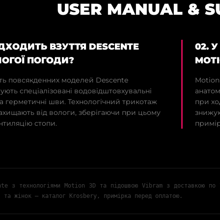
USER MANUAL & 
ПІДХОДИТЬ ВЗУТТЯ DESCENTE
02. 
ОГОЇ ПОГОДИ?
MOTI
сть повсякденних моделей Descente
Motion
ують спеціалізовані водовідштовхувальні
анатом
а герметичні шви. Технологічний трикотаж
при хо
ахищають від вологи, зберігаючи при цьому
знижую
нтиляцію стопи.
примір
nte з технологіями Motion 3D та підошвою Vibram з доставкою по 
в та жінок — каталог Krosbery, примірка перед оплатою.