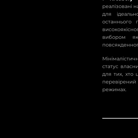
реалізовані н
для ідеальн
останнього 
високоякісн
вибором як
повсякденног
Мінімалісти
статус власн
для тих, хто 
перевірений 
режимах.