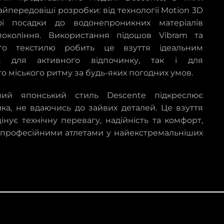
айпередовіші розробки: від технології Motion 3D
ої посадки до водонепроникних матеріалів
покоління. Використання підошов Vibram та
ого текстилю робить це взуття ідеальним
 для активного відпочинку, так і для
о міського ритму за будь-яких погодних умов.
чний японський стиль Descente підкреслює
ика, не вдаючись до зайвих деталей. Це взуття
цінує технічну перевагу, надійність та комфорт,
професійними атлетами у найекстремальніших