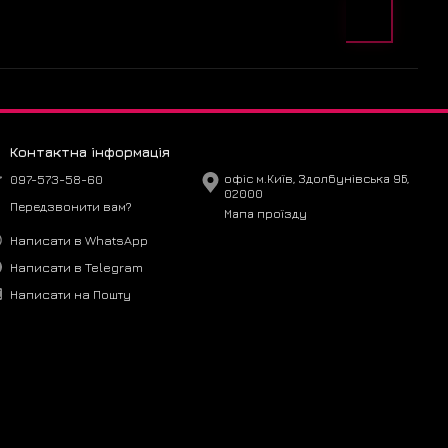
Контактна інформація
097-573-58-60
офіс м.Київ, Здолбунівська 9Б,
02000
Передзвонити вам?
Мапа проїзду
Написати в WhatsApp
Написати в Telegram
Написати на Пошту