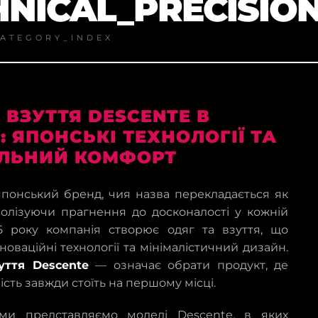
HNICAL_PRECISION
ATEGORY_INDEX
 ВЗУТТЯ DESCENTE В
: ЯПОНСЬКІ ТЕХНОЛОГІЇ ТА
ЛЬНИЙ КОМФОРТ
понський бренд, чия назва перекладається як
волізуючи прагнення до досконалості у кожній
35 року компанія створює одяг та взуття, що
новаційні технології та мінімалістичний дизайн.
уття Descente
— означає обрати продукт, де
сть завжди стоїть на першому місці.
и представляємо моделі Descente, в яких