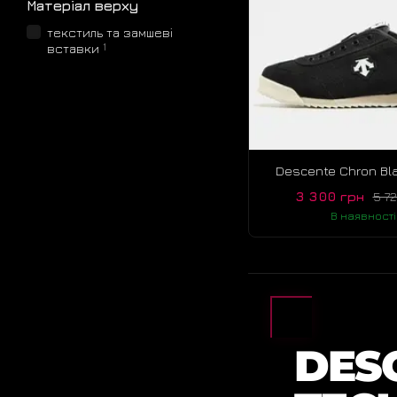
Матеріал верху
текстиль та замшеві
1
вставки
Descente Chron Bla
3 300 грн
5 7
В наявності
DESC