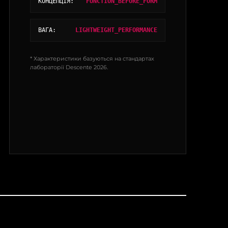
КОНЦЕПЦІЯ:
FUNCTION_BEFORE_FORM
ВАГА:
LIGHTWEIGHT_PERFORMANCE
* Характеристики базуються на стандартах
лабораторії Descente 2026.