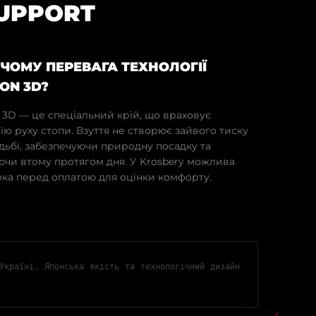
SUPPORT
У ЧОМУ ПЕРЕВАГА ТЕХНОЛОГІЇ
ON 3D?
 3D — це спеціальний крій, що враховує
ію руху стопи. Взуття не створює зайвого тиску
дьбі, забезпечуючи природну посадку та
чи втому протягом дня. У Krosbery можлива
ка перед оплатою для оцінки комфорту.
Україні. Японська якість та технологічний дизайн