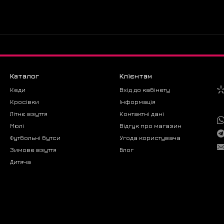
Каталог
Клієнтам
Кеди
Вхід до кабінету
Кросівки
Інформація
Літнє взуття
Контактні дані
Мюлі
Відгук про магазин
Футбольні бутси
Угода користувача
Зимове взуття
Блог
Дитяча