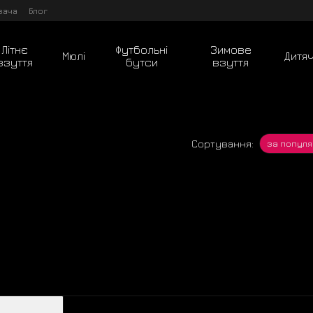
вача
Блог
Літнє
Футбольні
Зимове
Мюлі
Дитя
взуття
бутси
взуття
Сортування:
за популя