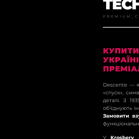
TEC
PREMIUM_C
КУПИТИ
УКРАЇНІ
ПРЕМІА
Descente — я
«спуск», сим
деталі. З 19
об'єднують ін
Замовити вз
функціональні
У
Krosbery
м