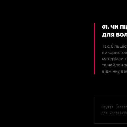
01. ЧИ 
ДЛЯ ВОЛ
Так, більші
використов
матеріали т
та нейлон з
відмінну ве
Взуття Desce
для чоловікі