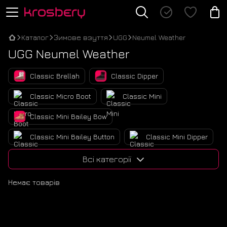
Каталог
Зимове взуття
UGG
Neumel Weather
UGG Neumel Weather
Classic Brellah
Classic Dipper
Classic Micro Boot
Classic Mini
Classic Mini Bailey Bow
Classic Mini Bailey Button
Classic Mini Dipper
Classic Mini Lace-Up
Classic Mini Platform
Всі категорії
Classic Mini Zip
Classic Short Zip
Немає товарів
Classic Ultra Mini
Classic Ultra Mini Extra Platform