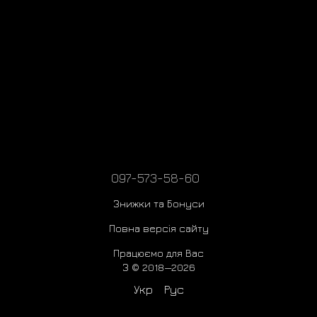
Classic Ultra Mini Platform
Clear Mini
Lanah Clog Platform
Lowmel
Lowmel High
Neumel
Neumel Weather
Pumped Slide
Tasman
Tasman Hybrid
Tazz Platform
Funkette
Tazzle
Venture Daze
Astromel
Tasman Alpine
097-573-58-60
Neumel Platform
Neumel Platform Chelsea
Знижки та Бонуси
Tasman Alpine Platform
Funkarra Cabin
Tazzlita
Повна версія сайту
Funkarra Cabin Low
Funkette Boots
Bea Mary Jane
Працюємо для Вас
З © 2018—2026
Elea Slip-On
Lowmel Lo
Укр
Рус