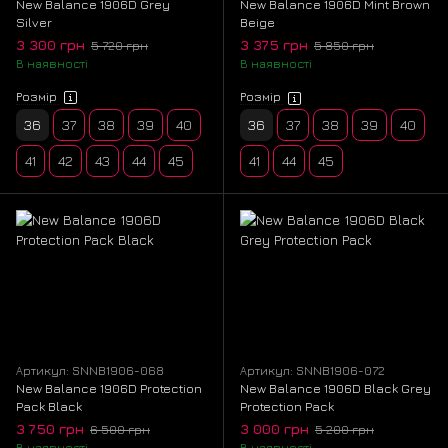
New Balance 1906D Grey
New Balance 1906D Mint Brown
Silver
Beige
3 300 грн
3 375 грн
5 720 грн
5 850 грн
В наявності
В наявності
Розмір
Розмір
36
37
38
39
40
36
37
38
39
40
41
42
43
44
45
41
44
45
Артикул: SNNB1906-068
Артикул: SNNB1906-072
New Balance 1906D Protection
New Balance 1906D Black Grey
Pack Black
Protection Pack
3 750 грн
3 000 грн
6 500 грн
5 200 грн
В наявності
В наявності