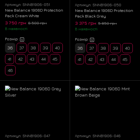
Артикул: SNNB1906-051
Артикул: SNNB1906-050
New Balance 1906D Protection
New Balance 1906D Protection
Pack Cream White
Pack Black Grey
3 750 грн
3 375 грн
6 500 грн
5 850 грн
В наявності
В наявності
Розмір
Розмір
36
37
38
39
40
36
37
38
39
40
41
42
43
44
45
41
42
43
44
45
46
Артикул: SNNB1906-047
Артикул: SNNB1906-046