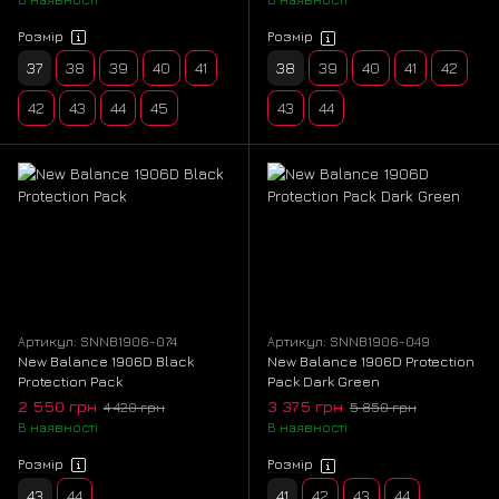
Розмір
Розмір
37
38
39
40
41
38
39
40
41
42
42
43
44
45
43
44
Артикул: SNNB1906-074
Артикул: SNNB1906-049
New Balance 1906D Black
New Balance 1906D Protection
Protection Pack
Pack Dark Green
2 550 грн
3 375 грн
4 420 грн
5 850 грн
В наявності
В наявності
Розмір
Розмір
43
44
41
42
43
44