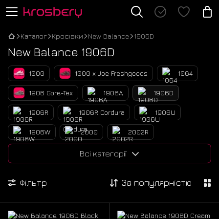
Каталог
Кросівки
New Balance
1906D
New Balance 1906D
1000
1000 x Joe Freshgoods
1064
1906 Gore-Tex
1906A
1906D
1906R
1906R Cordura
1906U
1906W
2000
2002R
2002R Gore-Tex
2010
2010 Cordura
Всі категорії
327
471
509
530
Фільтр
За популярністю
530 x Miu Miu
550
574
574 Legacy
574 x Miu Miu
610