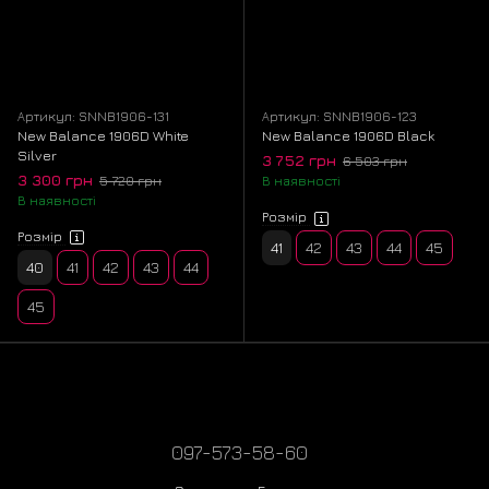
Артикул: SNNB1906-131
Артикул: SNNB1906-123
New Balance 1906D White
New Balance 1906D Black
Silver
3 752 грн
6 503 грн
3 300 грн
5 720 грн
В наявності
В наявності
Розмір
Розмір
41
42
43
44
45
40
41
42
43
44
45
097-573-58-60