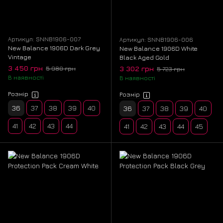
Артикул: SNNB1906-007
Артикул: SNNB1906-006
New Balance 1906D Dark Grey
New Balance 1906D White
Vintage
Black Aged Gold
3 450 грн
3 302 грн
5 980 грн
5 723 грн
В наявності
В наявності
Розмір
Розмір
36
37
38
39
40
36
37
38
39
40
41
42
43
44
41
42
43
44
45