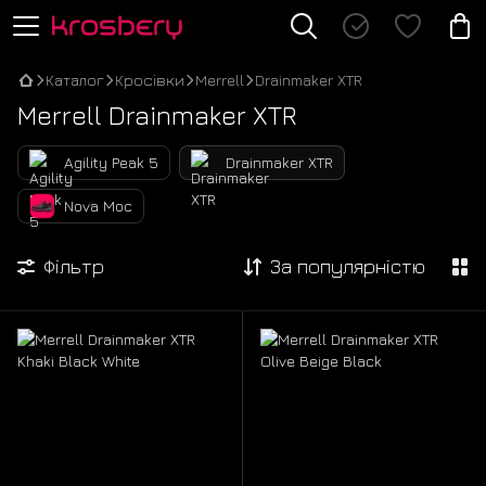
Каталог
Кросівки
Merrell
Drainmaker XTR
Merrell Drainmaker XTR
Agility Peak 5
Drainmaker XTR
Nova Moc
Фільтр
За популярністю