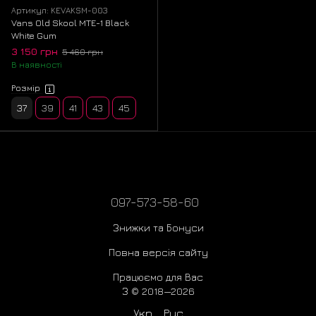
Артикул: KEVAKSM-003
Vans Old Skool MTE-1 Black
White Gum
3 150 грн
5 460 грн
В наявності
Розмір
37
39
41
43
45
097-573-58-60
Знижки та Бонуси
Повна версія сайту
Працюємо для Вас
З © 2018—2026
Укр
Рус