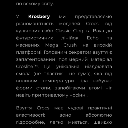
по всьому світу.
У
Krosbery
ми представляємо
різноманітність моделей Crocs: від
культових сабо Classic Clog та Baya до
футуристичних лінійок Echo та
масивних Mega Crush на високій
платформі. Головним секретом взуття є
запатентований полімерний матеріал
Croslite™. Це унікальна ніздрювата
смола (не пластик і не гума), яка під
впливом температури тіла набуває
форми стопи, запобігаючи втомі ніг
навіть при тривалому носінні.
Взуття Crocs має чудові практичні
властивості: воно абсолютно
гідрофобне, легко миється, швидко