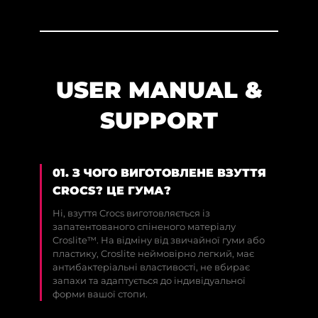
USER MANUAL &
SUPPORT
01. З ЧОГО ВИГОТОВЛЕНЕ ВЗУТТЯ
CROCS? ЦЕ ГУМА?
Ні, взуття Crocs виготовляється із
запатентованого спіненого матеріалу
Croslite™. На відміну від звичайної гуми або
пластику, Croslite неймовірно легкий, має
антибактеріальні властивості, не вбирає
запахи та адаптується до індивідуальної
форми вашої стопи.