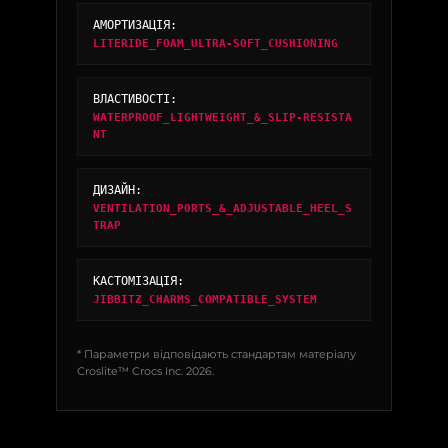
АМОРТИЗАЦІЯ:
LITERIDE_FOAM_ULTRA-SOFT_CUSHIONING
ВЛАСТИВОСТІ:
WATERPROOF_LIGHTWEIGHT_&_SLIP-RESISTA
NT
ДИЗАЙН:
VENTILATION_PORTS_&_ADJUSTABLE_HEEL_S
TRAP
КАСТОМІЗАЦІЯ:
JIBBITZ_CHARMS_COMPATIBLE_SYSTEM
* Параметри відповідають стандартам матеріалу
Croslite™ Crocs Inc. 2026.