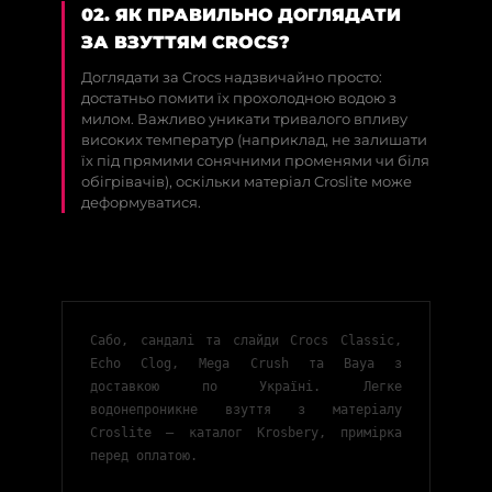
02. ЯК ПРАВИЛЬНО ДОГЛЯДАТИ
ЗА ВЗУТТЯМ CROCS?
Доглядати за Crocs надзвичайно просто:
достатньо помити їх прохолодною водою з
милом. Важливо уникати тривалого впливу
високих температур (наприклад, не залишати
їх під прямими сонячними променями чи біля
обігрівачів), оскільки матеріал Croslite може
деформуватися.
Сабо, сандалі та слайди Crocs Classic,
Echo Clog, Mega Crush та Baya з
доставкою по Україні. Легке
водонепроникне взуття з матеріалу
Croslite — каталог Krosbery, примірка
перед оплатою.