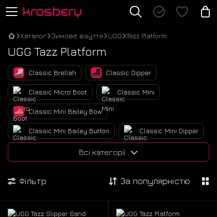
Каталог
Зимове взуття
UGG
Tazz Platform
UGG Tazz Platform
Classic Brellah
Classic Dipper
Classic Micro Boot
Classic Mini
Classic Mini Bailey Bow
Classic Mini Bailey Button
Classic Mini Dipper
Classic Mini Lace-Up
Classic Mini Platform
Всі категорії
Classic Mini Zip
Classic Short Zip
Фільтр
За популярністю
Classic Ultra Mini
Classic Ultra Mini Extra Platform