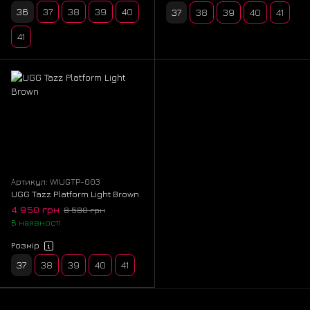
36
37
38
39
40
37
38
39
40
41
41
Артикул: WIUGTP-003
UGG Tazz Platform Light Brown
4 950 грн
8 580 грн
В наявності
Розмір
37
38
39
40
41