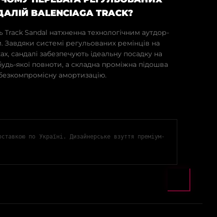
АЛІЙ BALENCIAGA TRACK?
 Track Sandal натхненна технологічним аутдор-
. Завдяки системі регульованих ремінців на
ах, сандалі забезпечують ідеальну посадку на
будь-якої повноти, а складна проміжна підошва
безкомпромісну амортизацію.
оставкою по Україні. Дизайнерське взуття преміум-