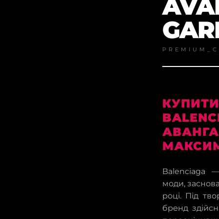
AVA
GAR
PREMIUM_C
КУПИТИ
BALENCI
АВАНГА
МАКСИ
Balenciaga 
моди, заснов
році. Під тв
бренд здійсн