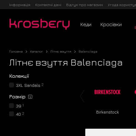
Перейти до основного контенту
Інформація
Контактні дані
Відгук про магазин
Угода користу
Кеди
Кросівки
Головна
Каталог
Літнє взуття
Balenciaga
Літнє взуття Balenciaga
Колекції
2
3XL Sandals
Розмір
1
39
Birkenstock
2
40