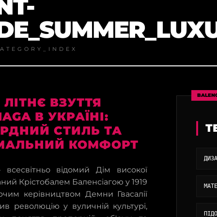
NT-
DE_SUMMER_LUXU
ATEGORY_INDEX
BALEN
 ЛІТНЄ ВЗУТТЯ
AGA В УКРАЇНІ:
Т
РДНИЙ СТИЛЬ ТА
МАЛЬНИЙ КОМФОРТ
ДИЗ
— всесвітньо відомий Дім високої
аний Крістобалем Баленсіагою у 1919
МАТ
орчим керівництвом Демни Гвасалії
ив революцію у вуличній культурі,
ПІД