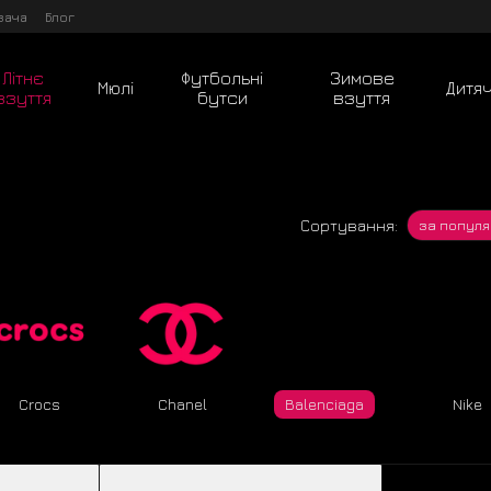
вача
Блог
Літнє
Футбольні
Зимове
Мюлі
Дитя
взуття
бутси
взуття
Сортування:
за популя
Crocs
Chanel
Balenciaga
Nike