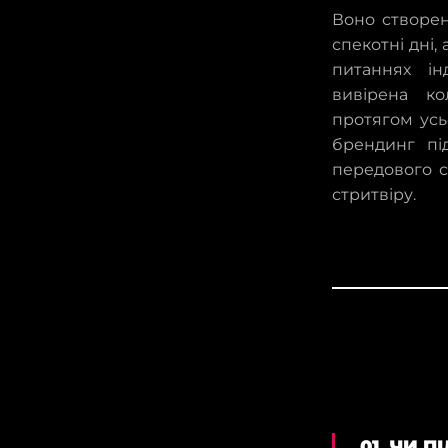
Воно створен
спекотні дні,
питаннях ін
вивірена ко
протягом усь
брендинг пі
передового с
стритвіру.
01. ЧИ 