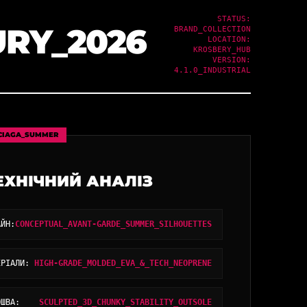
STATUS:
RY_2026
BRAND_COLLECTION
LOCATION:
KROSBERY_HUB
VERSION:
4.1.0_INDUSTRIAL
CIAGA_SUMMER
ЕХНІЧНИЙ АНАЛІЗ
АЙН:
CONCEPTUAL_AVANT-GARDE_SUMMER_SILHOUETTES
ЕРІАЛИ:
HIGH-GRADE_MOLDED_EVA_&_TECH_NEOPRENE
ОШВА:
SCULPTED_3D_CHUNKY_STABILITY_OUTSOLE