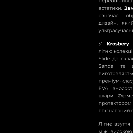
переоцінивш
естетики.
За
означає об
дизайн, яки
ультрасучасн
У
Krosbery
м
літню колекці
Slide до скл
Sandal та а
виготовляєть
преміум-клас
EVA, зносос
шкіри. Фірм
протектором 
впізнаваний 
Літнє взуття
між високою