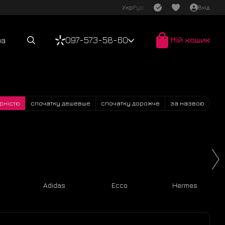
Укр
Рус
Вхід
097-573-58-60
Мій кошик
ча
рністю
спочатку дешевше
спочатку дорожче
за назвою
Adidas
Ecco
Hermes