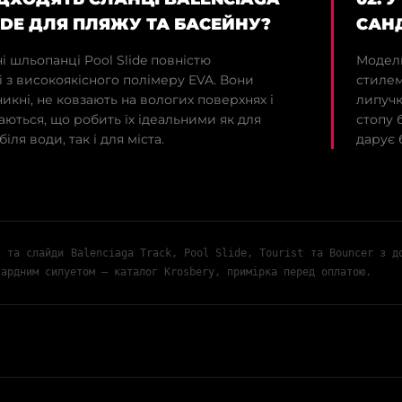
IDE ДЛЯ ПЛЯЖУ ТА БАСЕЙНУ?
САНД
ні шльопанці Pool Slide повністю
Модель
 з високоякісного полімеру EVA. Вони
стилем
кні, не ковзають на вологих поверхнях і
липучк
ються, що робить їх ідеальними як для
стопу 
іля води, так і для міста.
дарує 
і та слайди Balenciaga Track, Pool Slide, Tourist та Bouncer з д
гардним силуетом — каталог Krosbery, примірка перед оплатою.