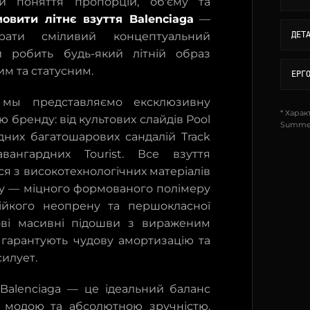
и поняття пропорцій, об'єму та
мовити літнє взуття Balenciaga
—
рати сміливий концептуальний
ДЕТ
й робить будь-який літній образ
им та статусним.
ЕРГ
ы представляємо ексклюзивну
* Харак
ю бренду: від культових слайдів Pool
Summer
адних багатошарових сандалій Track
вангардних Tourist. Все взуття
ся з високотехнологічних матеріалів
у — міцного формованого полімеру
тійкого неопрену та першокласної
ові масивні підошви з вираженим
гарантують чудову амортизацію та
силует.
 Balenciaga — це ідеальний баланс
 модою та абсолютною зручністю.