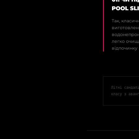
POOL SL
Так, класич
виготовлені
водонепрони
легко очища
відпочинку б
Літні сандал
класу з аван