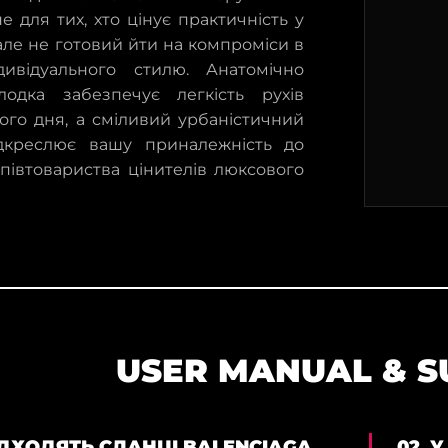
е для тих, хто цінує практичність у
 але не готовий йти на компроміси в
дивідуального стилю. Анатомічно
лодка забезпечує легкість рухів
ого дня, а сміливий урбаністичний
дкреслює вашу приналежність до
півтовариства цінителів люксового
USER MANUAL & 
ПІДХОДЯТЬ СЛАНЦІ BALENCIAGA
02. 