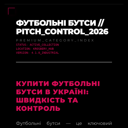
ФУТБОЛЬНІ БУТСИ //
PITCH_CONTROL_2026
PREMIUM_CATEGORY_INDEX
STATUS: ACTIVE_COLLECTION
LOCATION: KROSBERY_HUB
VERSION: 4.1.0_INDUSTRIAL
КУПИТИ ФУТБОЛЬНІ
БУТСИ В УКРАЇНІ:
ШВИДКІСТЬ ТА
КОНТРОЛЬ
Футбольні бутси — це ключовий