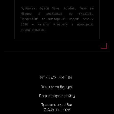
Футбольні бутси Nike, Adidas, Puma та
Mizuno з доставкою по Україні.
Професійні та аматорські моделі сезону
2026 — каталог Krosbery з приміркою
перед оплатою.
097-573-58-60
Знижки та Бонуси
Повна версія сайту
Працюємо для Вас
З © 2018—2026