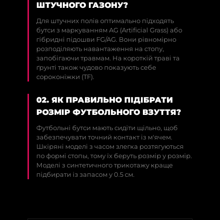
ШТУЧНОГО ГАЗОНУ?
Для штучних полів оптимально підходять
бутси з маркуванням AG (Artificial Grass) або
гібридні підошви FG/AG. Вони рівномірно
розподіляють навантаження на стопу,
запобігаючи травмам. На короткій траві та
ґрунті також чудово показують себе
сороконіжки (TF).
02. ЯК ПРАВИЛЬНО ПІДІБРАТИ
РОЗМІР ФУТБОЛЬНОГО ВЗУТТЯ?
Футбольні бутси мають сидіти щільно, щоб
забезпечувати точний контакт із м'ячем.
Шкіряні моделі з часом злегка розтягуються
по формі стопы, тому їх беруть розмір у розмір.
Моделі з синтетичного трикотажу краще
підбирати із запасом у 0.5 см.