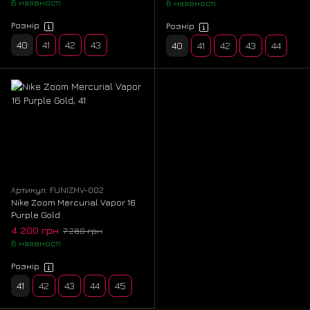
В наявності
В наявності
Розмір
Розмір
40
41
42
43
40
41
42
43
44
Артикул: FUNIZMV-002
Nike Zoom Mercurial Vapor 16
Purple Gold
4 200 грн
7 280 грн
В наявності
Розмір
41
42
43
44
45