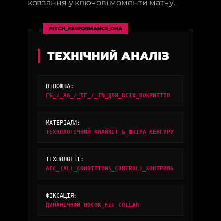
ковзання у ключові моменти матчу.
PITCH_PERFORMANCE_DNA
ТЕХНІЧНИЙ АНАЛІЗ
ПІДОШВА:
FG_/_AG_/_TF_/_IN_ДЛЯ_ВСІХ_ПОКРИТТІВ
МАТЕРІАЛИ:
ТЕХНОЛОГІЧНИЙ_ФЛАЙНІТ_&_ШКІРА_КЕНГУРУ
ТЕХНОЛОГІЇ:
ACC_(ALL_CONDITIONS_CONTROL)_КОНТРОЛЬ
ФІКСАЦІЯ:
ДИНАМІЧНИЙ_НОСОК_FIT_COLLAR