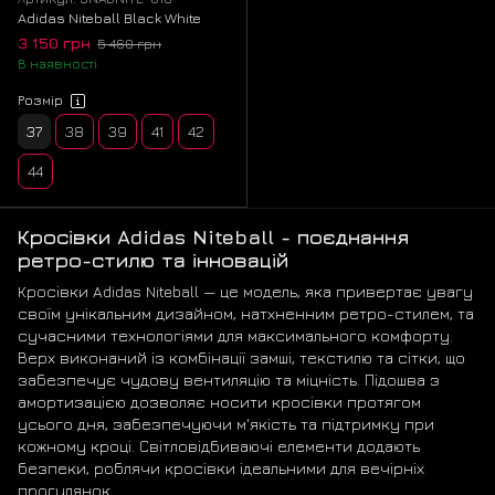
Adidas Niteball Black White
3 150 грн
5 460 грн
В наявності
Розмір
37
38
39
41
42
44
Кросівки Adidas Niteball - поєднання
ретро-стилю та інновацій
Кросівки Adidas Niteball — це модель, яка привертає увагу
своїм унікальним дизайном, натхненним ретро-стилем, та
сучасними технологіями для максимального комфорту.
Верх виконаний із комбінації замші, текстилю та сітки, що
забезпечує чудову вентиляцію та міцність. Підошва з
амортизацією дозволяє носити кросівки протягом
усього дня, забезпечуючи м'якість та підтримку при
кожному кроці. Світловідбиваючі елементи додають
безпеки, роблячи кросівки ідеальними для вечірніх
прогулянок.