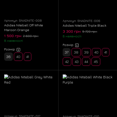
Артикул: SNADNITE-008
Артикул: SNADNITE-006
Adidas Niteball Off White
Adidas Niteball Triple Black
Maroon Orange
3 300 грн
5 720 грн
1 500 грн
2 600 грн
В наявності
В наявності
Розмір
Розмір
37
38
39
40
41
36
40
41
42
43
44
45
Артикул: SNADNITE-012
Артикул: SNADNITE-010