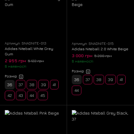
Артикул: SNADNITE-013
Артикул: SNADNITE-015
Adidas Niteball White Grey
Adidas Niteball 2.0 White Beige
Gum
3 000 грн
5 200 грн
2 955 грн
5 122 грн
В наявності
В наявності
Розмір
Розмір
36
37
38
39
41
36
37
38
39
41
44
42
43
44
45