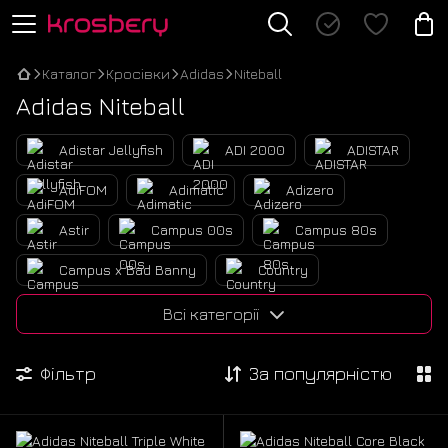
Каталог
Кросівки
Adidas
Niteball
Adidas Niteball
Adistar Jellyfish
ADI 2000
ADISTAR
AdiFOM
Adimatic
Adizero
Astir
Campus 00s
Campus 80s
Campus x Bad Banny
Country
Edge Runner
Fear of God Athletics
Всі категорії
Forum 84 Low
Forum 86 Low
Фільтр
За популярністю
Forum Bold
Forum x Bad Bunny
Iniki Runner
LWST x Bape
Nite Jogger