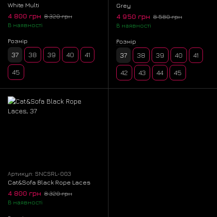
White Multi
Grey
4 800 грн
4 950 грн
8 320 грн
8 580 грн
В наявності
В наявності
Розмір
Розмір
37
38
39
40
41
37
38
39
40
41
45
42
43
44
45
Артикул: SNCSRL-003
Cat&Sofa Black Rope Laces
4 800 грн
8 320 грн
В наявності