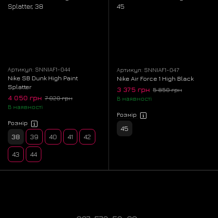
Rivah Gore-Tex
SB Dunk Low
V2K Run Gore-Tex
V2K Runtekk
V5 RNR
Zoom Structure 37 Gore-Tex
ZoomX Pegasus
Air Max 90
Ava Rover
Артикул: SNNIAF1-044
Артикул: SNNIAF1-047
Nike SB Dunk High Paint
Nike Air Force 1 High Black
Splatter
Air Max Tailwind V x Skepta
3 375 грн
5 850 грн
4 050 грн
7 020 грн
В наявності
В наявності
Air More Uptempo Low
Air Max Muse
Розмір
Розмір
Air Max 90 Terrascape
Vomero
FIYI
Ja 3
45
38
39
40
41
42
Mind 002
KD 18
Jordan Trunner
Zoom Winflo
43
44
Journey Run
Zoom Mercurial Vapor 16
P-6000 Cordura , Gore-Tex