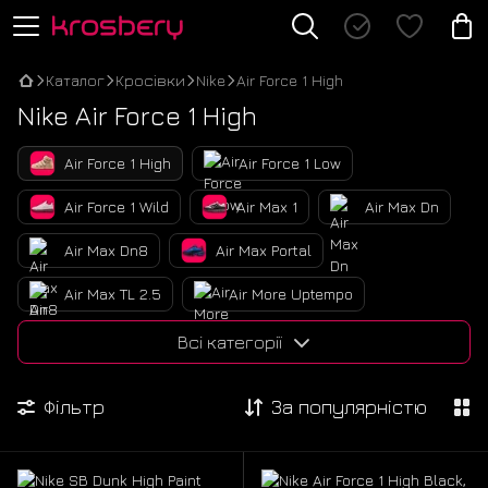
Каталог
Кросівки
Nike
Air Force 1 High
Nike Air Force 1 High
Air Force 1 High
Air Force 1 Low
Air Force 1 Wild
Air Max 1
Air Max Dn
Air Max Dn8
Air Max Portal
Air Max TL 2.5
Air More Uptempo
Air Rubber Dunk
Air Zoom Alphafly 2
Всі категорії
Air Zoom Vomero Roam
Cortez
Фільтр
За популярністю
Dunk Low
Initiator
Initiator Gore-Tex
P-6000
Pegasus Trail 5 Gore-Tex