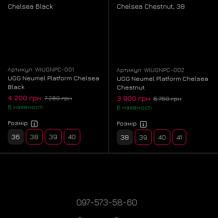
Classic Ultra Mini Platform
Clear Mini
Lanah Clog Platform
Lowmel
Lowmel High
Neumel
Neumel Weather
Pumped Slide
Tasman
Tasman Hybrid
Артикул: WIUGNPC-001
Артикул: WIUGNPC-002
UGG Neumel Platform Chelsea
UGG Neumel Platform Chelsea
Black
Chestnut
Tazz Platform
Funkette
Tazzle
4 200 грн
3 900 грн
7 280 грн
6 760 грн
В наявності
Venture Daze
Astromel
В наявності
Tasman Alpine
Розмір
Розмір
Neumel Platform
Neumel Platform Chelsea
36
38
39
40
38
39
40
41
Tasman Alpine Platform
Funkarra Cabin
Tazzlita
Funkarra Cabin Low
Funkette Boots
Bea Mary Jane
Elea Slip-On
Lowmel Lo
097-573-58-60