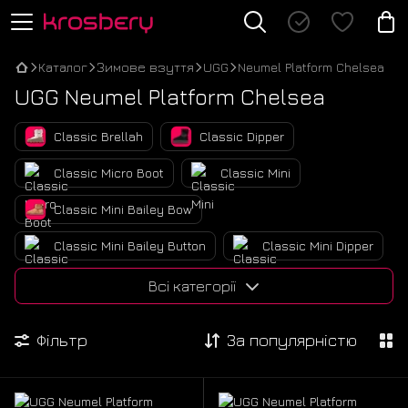
Каталог
Зимове взуття
UGG
Neumel Platform Chelsea
UGG Neumel Platform Chelsea
Classic Brellah
Classic Dipper
Classic Micro Boot
Classic Mini
Classic Mini Bailey Bow
Classic Mini Bailey Button
Classic Mini Dipper
Classic Mini Lace-Up
Classic Mini Platform
Всі категорії
Classic Mini Zip
Classic Short Zip
Фільтр
За популярністю
Classic Ultra Mini
Classic Ultra Mini Extra Platform