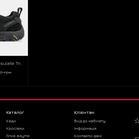
Merrell Nova Moc Thinsulate Triple Black
0 грн
Каталог
Клієнтам
Кеди
Вхід до кабінету
Кросівки
Інформація
Літнє взуття
Контактні дані