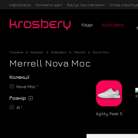
Перейти до основного контенту
Інформація
Контактні дані
Відгук про магазин
Угода користу
Кеди
Кросівки
Головна
Каталог
Кросівки
Merrell
Nova Moc
Merrell Nova Moc
Колекції
1
Nova Moc
Розмір
1
41
Agility Peak 5