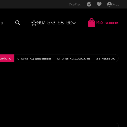
Укр
Рус
Вхід
097-573-58-60
Мій кошик
ча
рністю
спочатку дешевше
спочатку дорожче
за назвою