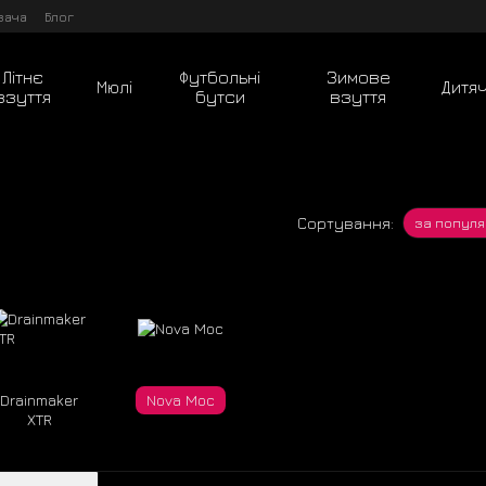
вача
Блог
Літнє
Футбольні
Зимове
Мюлі
Дитя
взуття
бутси
взуття
Сортування:
за популя
Drainmaker
Nova Moc
XTR