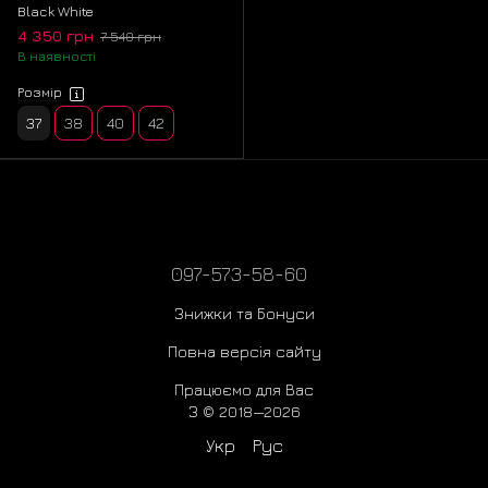
Black White
4 350 грн
7 540 грн
В наявності
Розмір
37
38
40
42
097-573-58-60
Знижки та Бонуси
Повна версія сайту
Працюємо для Вас
З © 2018—2026
Укр
Рус