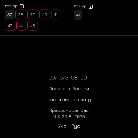
Розмір
Розмір
37
38
39
40
41
41
42
44
45
097-573-58-60
Знижки та Бонуси
Повна версія сайту
Працюємо для Вас
З © 2018—2026
Укр
Рус