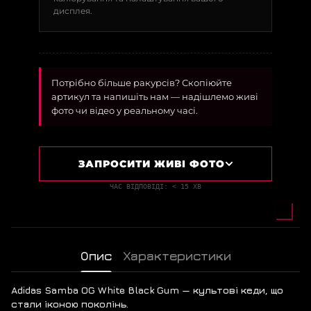
дисплея.
Потрібно більше ракурсів? Скопіюйте
артикул та напишіть нам — надішлемо живі
фото чи відео у реальному часі.
ЗАПРОСИТИ ЖИВІ ФОТО
ЧАС ВІДПОВІДІ: < 15 ХВ
Опис
Характеристики
Adidas Samba OG White Black Gum — культові кеди, що
стали іконою поколінь.