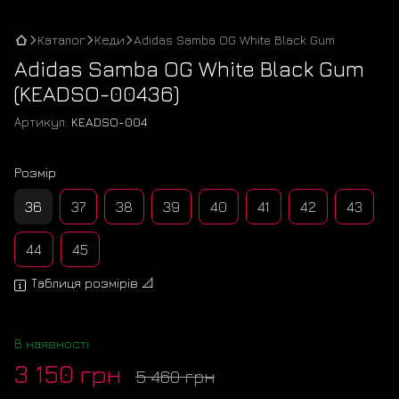
Каталог
Кеди
Adidas Samba OG White Black Gum
Adidas Samba OG White Black Gum
(KEADSO-00436)
Артикул:
KEADSO-004
Розмір
36
37
38
39
40
41
42
43
44
45
Таблиця розмірів 📐
В наявності
3 150 грн
5 460 грн