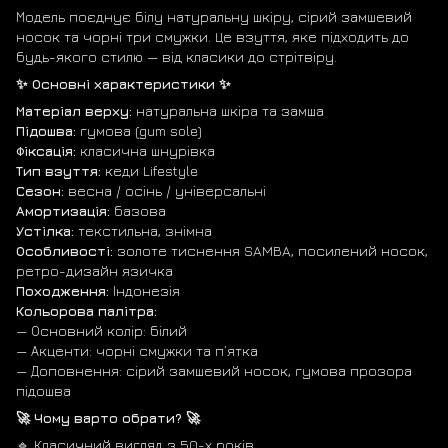
Модель поєднує білу натуральну шкіру, сірий замшевий
носок та чорні три смужки. Це взуття, яке підходить до
будь-якого стилю — від класики до стрітвіру.
✨ Основні характеристики ✨
Матеріал верху:
натуральна шкіра та замша
Підошва:
гумова (gum sole)
Фіксація:
класична шнурівка
Тип взуття:
кеди Lifestyle
Сезон:
весна / осінь / універсальні
Амортизація:
базова
Устілка:
текстильна, знімна
Особливості:
золоте тиснення SAMBA, посилений носок,
ретро-дизайн язичка
Походження:
Індонезія
Кольорова палітра:
— Основний колір: білий
— Акценти: чорні смужки та п’ятка
— Доповнення: сірий замшевий носок, гумова прозора
підошва
🚀 Чому варто обрати? 🚀
🔹 Класичний вигляд з 50-х років