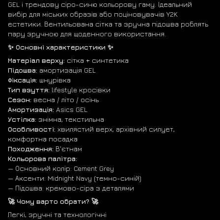
GEL і трендову сіро-синю кольорову гаму. Ідеальний
вибір для міських образів або поціновувачів Y2K
естетики. Вентильована сітка та зручна підошва роблять
пару зручною для щоденного використання.
✨ Основні характеристики ✨
Матеріал верху:
сітка + синтетика
Підошва:
амортизація GEL
Фіксація:
шнурівка
Тип взуття:
lifestyle кросівки
Сезон:
весна / літо / осінь
Амортизація:
Asics GEL
Устілка:
знімна, текстильна
Особливості:
хвилястий верх, архівний силует,
комфортна посадка
Походження:
В'єтнам
Кольорова палітра:
— Основний колір: Cement Grey
— Аксенти: Midnight Navy (темно-синій)
— Підошва: кремово-сіра з деталями
🚀 Чому варто обрати? 🚀
Легкі, зручні та технологічні