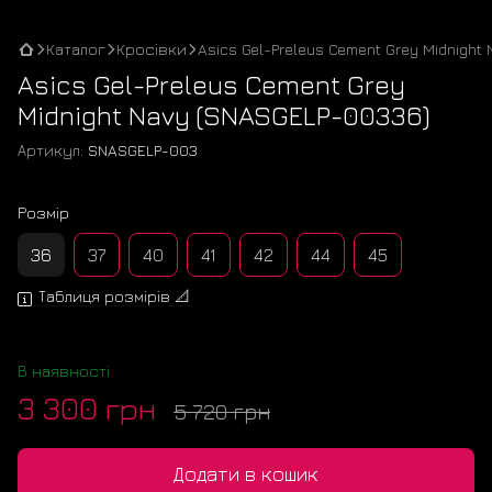
Каталог
Кросівки
Asics Gel-Preleus Cement Grey Midnight 
Asics Gel-Preleus Cement Grey
Midnight Navy (SNASGELP-00336)
Артикул:
SNASGELP-003
Розмір
36
37
40
41
42
44
45
Таблиця розмірів 📐
В наявності
3 300 грн
5 720 грн
Додати в кошик