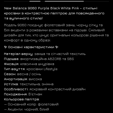
New Balance 9060 Purple Black White Pink – стильні
кросівки з контрастною палітрою для повсякденного
та вуличного стилю!
Модель 9060 поєднує фіолетовий замш, чорну сітку та
білі акценти з рожевими вставками на підошві. Сміливий
дизайн для тих, хто цінує оригінальні кольорові рішення та
комфорт в одному образі.
✨ Основні характеристики ✨
Матеріал верху:
замша та сітчастий текстиль
Підошва:
амортизаційна ABZORB та SBS
Фіксація:
класична шнурівка
Тип взуття:
кросівки Lifestyle
Сезон:
весна / осінь
Амортизація:
висока
Устілка:
текстильна, знімна
Особливості:
яскравий контрастний дизайн
Походження:
В'єтнам
Кольорова палітра:
— Основний колір: фіолетовий
— Акценти: чорний, білий