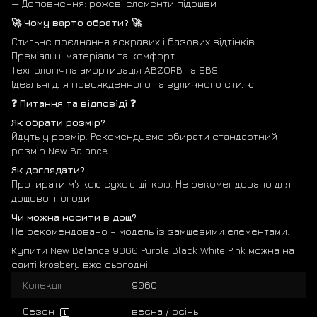
— Доповнення: рожеві елементи підошви
🚀 Чому варто обрати? 🚀
Стильне поєднання яскравих і базових відтінків
Преміальні матеріали та комфорт
Технологічна амортизація ABZORB та SBS
Ідеальні для повсякденного та вуличного стилю
❓ Питання та відповіді ❓
Як обрати розмір?
Йдуть у розмір. Рекомендуємо обирати стандартний
розмір New Balance.
Як доглядати?
Протирати м'якою сухою щіткою. Не рекомендовано для
дощової погоди.
Чи можна носити в дощ?
Не рекомендовано – модель із замшевими елементами.
Купити New Balance 9060 Purple Black White Pink можна на
сайті krosbery вже сьогодні!
Колекції
9060
Сезон
весна / осінь