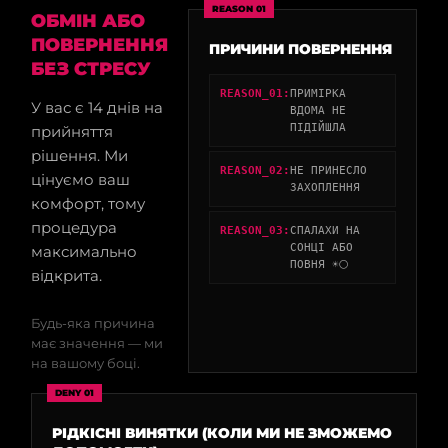
REASON 01
ОБМІН АБО
ПОВЕРНЕННЯ
ПРИЧИНИ ПОВЕРНЕННЯ
БЕЗ СТРЕСУ
REASON_01:
ПРИМІРКА
У вас є 14 днів на
ВДОМА НЕ
ПІДІЙШЛА
прийняття
рішення. Ми
REASON_02:
НЕ ПРИНЕСЛО
цінуємо ваш
ЗАХОПЛЕННЯ
комфорт, тому
процедура
REASON_03:
СПАЛАХИ НА
СОНЦІ АБО
максимально
ПОВНЯ ☀️🌕
відкрита.
Будь-яка причина
має значення — ми
на вашому боці.
DENY 01
РІДКІСНІ ВИНЯТКИ (КОЛИ МИ НЕ ЗМОЖЕМО