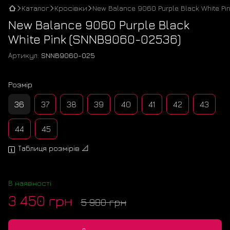
Каталог
Кросівки
New Balance 9060 Purple Black White Pi
New Balance 9060 Purple Black
White Pink (SNNB9060-02536)
Артикул:
SNNB9060-025
Розмір
36
37
38
39
40
41
42
43
44
45
Таблиця розмірів 📐
В наявності
3 450 грн
5 980 грн