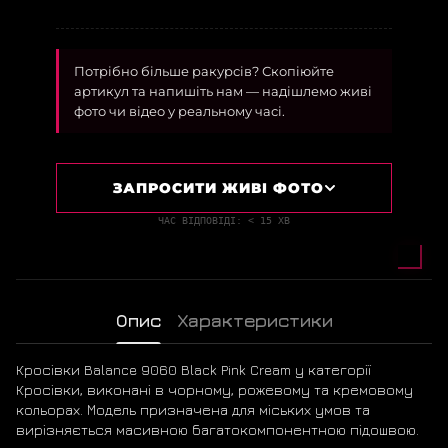
Потрібно більше ракурсів? Скопіюйте
артикул та напишіть нам — надішлемо живі
фото чи відео у реальному часі.
ЗАПРОСИТИ ЖИВІ ФОТО
ЧАС ВІДПОВІДІ: < 15 ХВ
Опис
Характеристики
Кросівки Balance 9060 Black Pink Cream у категорії
Кросівки, виконані в чорному, рожевому та кремовому
кольорах. Модель призначена для міських умов та
вирізняється масивною багатокомпонентною підошвою.