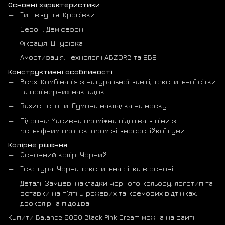
Основні характеристики
Тип взуття: Кросівки
Сезон: Демісезон
Фіксація: Шнурівка
Амортизація: Технології ABZORB та SBS
Конструктивні особливості
Верх: Комбінація з натуральної замші, текстильної сітки
та полімерних накладок.
Захист стопи: Гумова накладка на носку.
Підошва: Масивна проміжна підошва з піни з
рельєфним протектором зі зносостійкої гуми.
Колірне рішення
Основний колір: Чорний
Текстура: Чорна текстильна сітка в основі.
Деталі: Замшеві накладки чорного кольору, логотип та
вставки на п'яті у рожевих та кремових відтінках,
двоколірна підошва.
Купити Balance 9060 Black Pink Cream можна на сайті