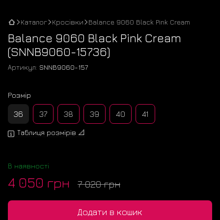
Каталог
Кросівки
Balance 9060 Black Pink Cream
Balance 9060 Black Pink Cream
(SNNB9060-15736)
Артикул:
SNNB9060-157
Розмір
36
37
38
39
40
41
Таблиця розмірів 📐
В наявності
4 050 грн
7 020 грн
Додати в кошик