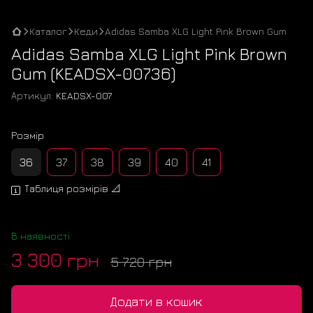
Каталог
Кеди
Adidas Samba XLG Light Pink Brown Gum
Adidas Samba XLG Light Pink Brown
Gum (KEADSX-00736)
Артикул:
KEADSX-007
Розмір
36
37
38
39
40
41
Таблиця розмірів 📐
В наявності
3 300 грн
5 720 грн
Додати в кошик