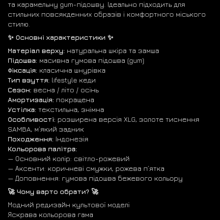
та карамельну gum-підошву. Ідеально підходить для
стильних повсякденних образів і комфортного міського
стилю.
✨ Основні характеристики ✨
Матеріал верху:
натуральна шкіра та замша
Підошва:
масивна гумова підошва (gum)
Фіксація:
класична шнурівка
Тип взуття:
lifestyle кеди
Сезон:
весна / літо / осінь
Амортизація:
покращена
Устілка:
текстильна, знімна
Особливості:
розширена версія XLG, золоте тиснення
SAMBA, м’який задник
Походження:
Індонезія
Кольорова палітра:
— Основний колір: світло-рожевий
— Аксенти: коричневі смужки, рожева п’ятка
— Доповнення: гумова підошва бежевого кольору
🚀 Чому варто обрати? 🚀
Модний редизайн культової моделі
Яскрава кольорова гама