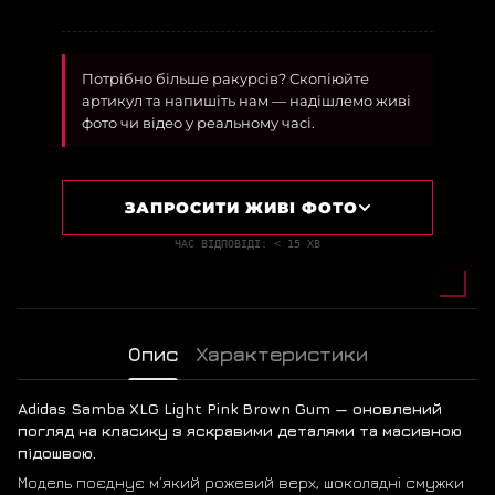
Потрібно більше ракурсів? Скопіюйте
артикул та напишіть нам — надішлемо живі
фото чи відео у реальному часі.
ЗАПРОСИТИ ЖИВІ ФОТО
ЧАС ВІДПОВІДІ: < 15 ХВ
Опис
Характеристики
Adidas Samba XLG Light Pink Brown Gum — оновлений
погляд на класику з яскравими деталями та масивною
підошвою.
Модель поєднує м’який рожевий верх, шоколадні смужки