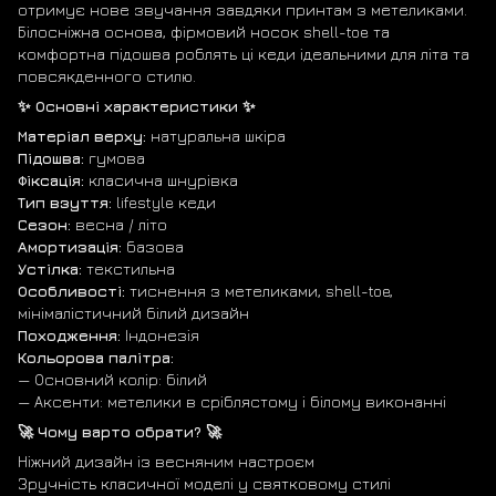
отримує нове звучання завдяки принтам з метеликами.
Білосніжна основа, фірмовий носок shell-toe та
комфортна підошва роблять ці кеди ідеальними для літа та
повсякденного стилю.
✨ Основні характеристики ✨
Матеріал верху:
натуральна шкіра
Підошва:
гумова
Фіксація:
класична шнурівка
Тип взуття:
lifestyle кеди
Сезон:
весна / літо
Амортизація:
базова
Устілка:
текстильна
Особливості:
тиснення з метеликами, shell-toe,
мінімалістичний білий дизайн
Походження:
Індонезія
Кольорова палітра:
— Основний колір: білий
— Аксенти: метелики в сріблястому і білому виконанні
🚀 Чому варто обрати? 🚀
Ніжний дизайн із весняним настроєм
Зручність класичної моделі у святковому стилі