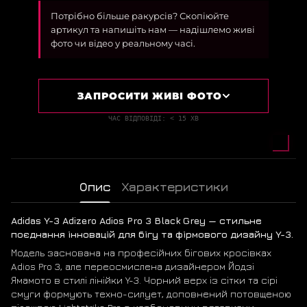
Потрібно більше ракурсів? Скопіюйте
артикул та напишіть нам — надішлемо живі
фото чи відео у реальному часі.
ЗАПРОСИТИ ЖИВІ ФОТО
ЧАС ВІДПОВІДІ: < 15 ХВ
Опис
Характеристики
Adidas Y-3 Adizero Adios Pro 3 Black Grey — стильне
поєднання інновацій для бігу та фірмового дизайну Y-3.
Модель заснована на професійних бігових кросівках
Adios Pro 3, але переосмислена дизайнером Йодзі
Ямамото в стилі лінійки Y-3. Чорний верх із сітки та сірі
смуги формують техно-силует, доповнений потовщеною