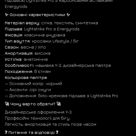
підошвою Lightstrike Pro з карбоновими вставками
Energyrods.
✨ Основні характеристики ✨
Матеріал верху:
сітка, текстиль, синтетика
Підошва:
Lightstrike Pro з Energyrods
Фіксація:
класична шнурівка
Тип взуття:
кросівки Lifestyle / біг
Сезон:
весна / літо
Амортизація:
висока
Устілка:
анатомічна
Особливості:
нашивка Y-3, дизайнерська палітра
Походження:
В’єтнам
Кольорова палітра:
— Основний колір: чорний
— Аксенти: сірі смуги
— Доповнення: біло-кремова підошва з Lightstrike Pro
🚀 Чому варто обрати? 🚀
Дизайнерське оформлення Y-3
Професійні технології для бігу
Легкість, амортизація та стиль поза часом
❓ Питання та відповіді ❓