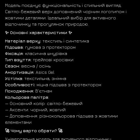
Модель поєднує функціональність і стильний вигляд.
Світло-бежевий верх доповнений чорним логотипом і
жовтими деталями. Ідеальний вибір для активного
відпочинку та прогулянок природою.
✨ Основні характеристики ✨
Матеріал верху:
текстиль і синтетика
Підошва:
гумова з протектором
Фіксація:
класична шнурівка
Тип взуття:
трейлові кросівки
Сезон:
весна / осінь
Амортизація:
Asics Gel
Устілка:
текстильна, знімна
Особливості:
міцна підошва з протектором
Походження:
В'єтнам
Кольорова палітра:
— Основний колір: світло-бежевий
— Аксенти: чорний, жовтий
— Доповнення: різнокольорова підошва з жовтими
елементами
🚀 Чому варто обрати? 🚀
Універсальна модель для активного відпочинку