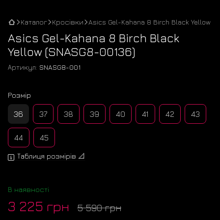
Каталог
Кросівки
Asics Gel-Kahana 8 Birch Black Yellow
Asics Gel-Kahana 8 Birch Black
Yellow (SNASG8-00136)
Артикул:
SNASG8-001
Розмір
36
37
38
39
40
41
42
43
44
45
Таблиця розмірів 📐
В наявності
3 225 грн
5 590 грн