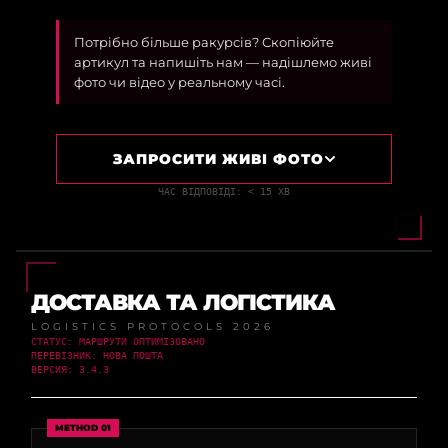
Потрібно більше ракурсів? Скопіюйте
артикул та напишіть нам — надішлемо живі
фото чи відео у реальному часі.
ЗАПРОСИТИ ЖИВІ ФОТО
ЧАС ВІДПОВІДІ: < 15 ХВ
ДОСТАВКА ТА ЛОГІСТИКА
LOGISTICS PROTOCOLS 2026
СТАТУС: МАРШРУТИ ОПТИМІЗОВАНО
ПЕРЕВІЗНИК: НОВА ПОШТА
ВЕРСИЯ: 3.4.3
METHOD 01