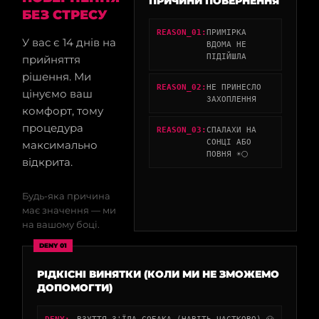
ПРИЧИНИ ПОВЕРНЕННЯ
БЕЗ СТРЕСУ
REASON_01:
ПРИМІРКА
У вас є 14 днів на
ВДОМА НЕ
ПІДІЙШЛА
прийняття
рішення. Ми
REASON_02:
НЕ ПРИНЕСЛО
цінуємо ваш
ЗАХОПЛЕННЯ
комфорт, тому
процедура
REASON_03:
СПАЛАХИ НА
СОНЦІ АБО
максимально
ПОВНЯ ☀️🌕
відкрита.
Будь-яка причина
має значення — ми
на вашому боці.
DENY 01
РІДКІСНІ ВИНЯТКИ (КОЛИ МИ НЕ ЗМОЖЕМО
ДОПОМОГТИ)