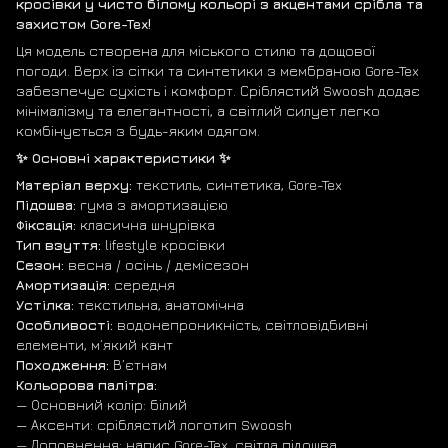
кросівки у чисто білому кольорі з акцентами срібла та
захистом Gore-Tex!
Ця модель створена для міського стилю та дощової
погоди. Верх із сітки та синтетики з мембраною Gore-Tex
забезпечує сухість і комфорт. Сріблястий Swoosh додає
мінімалізму та елегантності, а світлий силует легко
комбінується з будь-яким одягом.
✨ Основні характеристики ✨
Матеріал верху:
текстиль, синтетика, Gore-Tex
Підошва:
гума з амортизацією
Фіксація:
класична шнурівка
Тип взуття:
lifestyle кросівки
Сезон:
весна / осінь / демісезон
Амортизація:
середня
Устілка:
текстильна, анатомічна
Особливості:
водонепроникність, світловідбивні
елементи, м’який кант
Походження:
В’єтнам
Кольорова палітра:
— Основний колір: білий
— Аксенти: сріблястий логотип Swoosh
— Доповнення: напис Gore-Tex, світла підошва