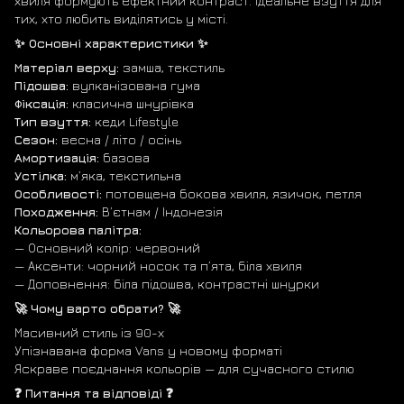
хвиля формують ефектний контраст. Ідеальне взуття для
тих, хто любить виділятись у місті.
✨ Основні характеристики ✨
Матеріал верху:
замша, текстиль
Підошва:
вулканізована гума
Фіксація:
класична шнурівка
Тип взуття:
кеди Lifestyle
Сезон:
весна / літо / осінь
Амортизація:
базова
Устілка:
м’яка, текстильна
Особливості:
потовщена бокова хвиля, язичок, петля
Походження:
В’єтнам / Індонезія
Кольорова палітра:
— Основний колір: червоний
— Аксенти: чорний носок та п’ята, біла хвиля
— Доповнення: біла підошва, контрастні шнурки
🚀 Чому варто обрати? 🚀
Масивний стиль із 90-х
Упізнавана форма Vans у новому форматі
Яскраве поєднання кольорів — для сучасного стилю
❓ Питання та відповіді ❓