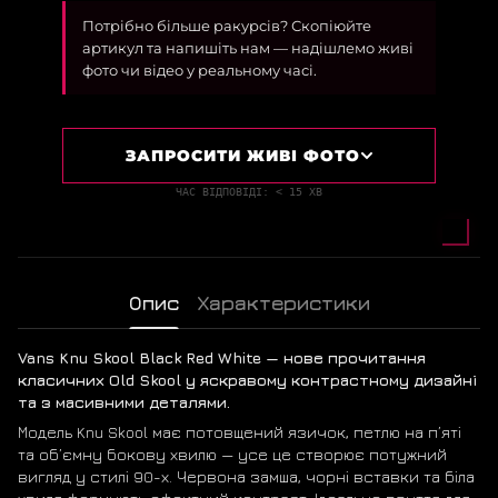
Потрібно більше ракурсів? Скопіюйте
артикул та напишіть нам — надішлемо живі
фото чи відео у реальному часі.
ЗАПРОСИТИ ЖИВІ ФОТО
ЧАС ВІДПОВІДІ: < 15 ХВ
Опис
Характеристики
Vans Knu Skool Black Red White — нове прочитання
класичних Old Skool у яскравому контрастному дизайні
та з масивними деталями.
Модель Knu Skool має потовщений язичок, петлю на п’яті
та об’ємну бокову хвилю — усе це створює потужний
вигляд у стилі 90-х. Червона замша, чорні вставки та біла